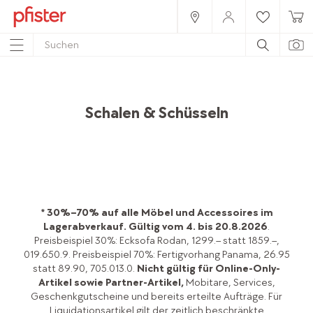
Home
Produkte
Accessoires
Gedeckter Tisch
Schalen & Schüsseln
* 30%–70% auf alle Möbel und Accessoires im
Lagerabverkauf.
Gültig vom 4. bis 20.8.2026
.
Preisbeispiel 30%: Ecksofa Rodan, 1299.– statt 1859.–,
019.650.9. Preisbeispiel 70%: Fertigvorhang Panama, 26.95
statt 89.90, 705.013.0.
Nicht gültig für Online-Only-
Artikel sowie Partner-Artikel,
Mobitare, Services,
Geschenkgutscheine und bereits erteilte Aufträge. Für
Liquidationsartikel gilt der zeitlich beschränkte