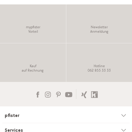
mypfister
Newsletter
Vorteil
Anmeldung
Kauf
Hotline
auf Rechnung
062 855 33 33
pfister
Unternehmen
Services