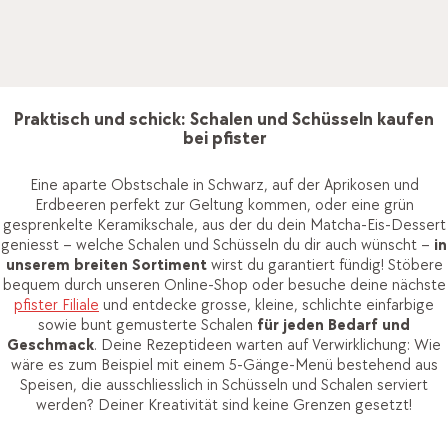
und sind eine schöne Wahl für Snacks wie Erdnüsse, Cracker
und Tortilla-Chips. Aufgestellt auf dem
Beistelltisch
neben
dem
Sofa
kann der gemütliche Filmeabend kommen!
Praktisch und schick: Schalen und Schüsseln kaufen
bei pfister
Eine aparte Obstschale in Schwarz, auf der Aprikosen und
Erdbeeren perfekt zur Geltung kommen, oder eine grün
gesprenkelte Keramikschale, aus der du dein Matcha-Eis-Dessert
geniesst – welche Schalen und Schüsseln du dir auch wünscht –
in
unserem breiten Sortiment
wirst du garantiert fündig! Stöbere
bequem durch unseren Online-Shop oder besuche deine nächste
pfister Filiale
und entdecke grosse, kleine, schlichte einfarbige
sowie bunt gemusterte Schalen
für jeden Bedarf und
Geschmack
. Deine Rezeptideen warten auf Verwirklichung: Wie
wäre es zum Beispiel mit einem 5-Gänge-Menü bestehend aus
Speisen, die ausschliesslich in Schüsseln und Schalen serviert
werden? Deiner Kreativität sind keine Grenzen gesetzt!