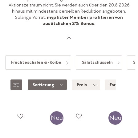
Aktionszeitraum nicht. Sie werden auch über den 20.8.2026
hinaus mit mindestens derselben Reduktion angeboten.
Solange Vorrat.
mypfister Member profitieren von
zusätzlichen 2% Bonus.
Früchteschalen & -Körbe
Salatschüsseln
Sc
Sortierung
Preis
Farbe
Neu
Neu