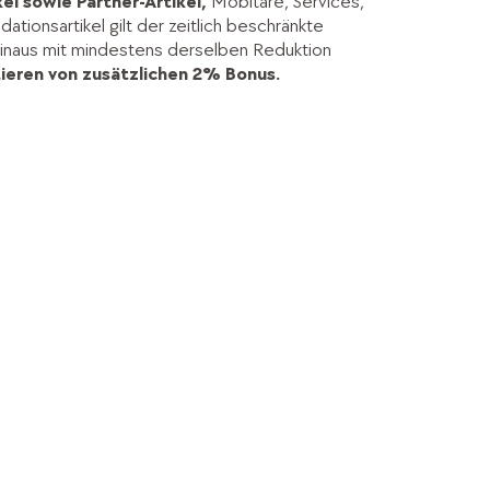
kel sowie Partner-Artikel,
Mobitare, Services,
ationsartikel gilt der zeitlich beschränkte
hinaus mit mindestens derselben Reduktion
ieren von zusätzlichen 2% Bonus.