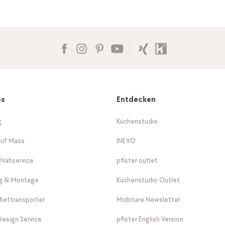
es
Entdecken
g
Küchenstudio
auf Mass
INEVO
-Nähservice
pfister outlet
ng & Montage
Küchenstudio Outlet
Miettransporter
Mobitare Newsletter
 Design Service
pfister English Version