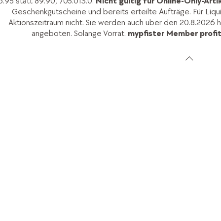
6.95 statt 89.90, 705.013.0.
Nicht gültig für Online-Only-Arti
Geschenkgutscheine und bereits erteilte Aufträge. Für Liquid
Aktionszeitraum nicht. Sie werden auch über den 20.8.2026 
angeboten. Solange Vorrat.
mypfister Member profit