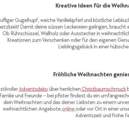
Kreative Ideen für die Weih
luffiger Gugelhupf, weiche Vanillekipferl und köstliche Lebk
etzlizeit! Damit deine süssen Leckereien gelingen, braucht e
Ob Rührschüssel, Wallholz oder Ausstecher in weihnachtli
Kreationen zum Verschenken oder für den eigenen Gen
Lieblingsgebäck in einer hübsch
Fröhliche Weihnachten genies
stilvoller
Adventsdeko
über herrlichen
Christbaumschmuck
b
 Familie und Freunde – bei pfister findest du ein umfangreic
dein Weihnachten und das deiner Liebsten zu einem unverg
weihnachtlichen Angebote
online
oder vor Ort in einer uns
Adventszeit und frohe F