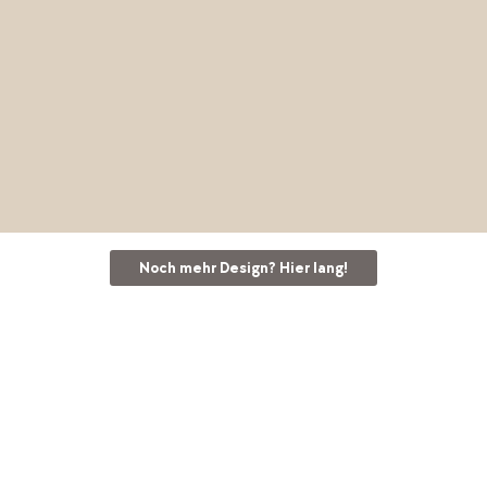
Cane-line bei Mobitare
Jetzt entdecken
Noch mehr Design? Hier lang!