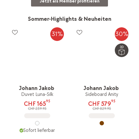
Jetzt als Member profitieren
Sommer-Highlights & Neuheiten
31%
30%
Johann Jakob
Johann Jakob
Duvet Luna-Silk
Sideboard Anity
95
95
CHF 165
CHF 579
CHF 239.95
CHF 829.95
Sofort lieferbar