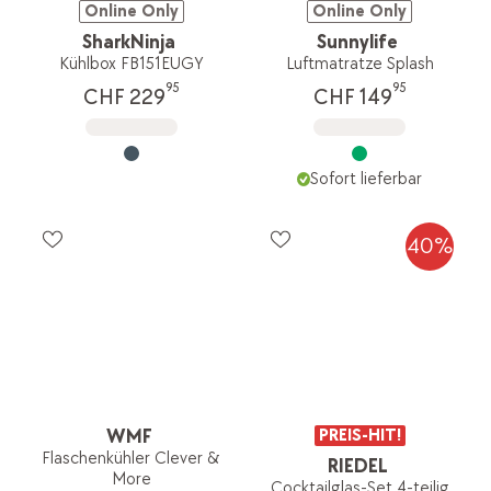
Online Only
Online Only
SharkNinja
Sunnylife
Kühlbox FB151EUGY
Luftmatratze Splash
95
95
CHF 229
CHF 149
Sofort lieferbar
40%
WMF
PREIS-HIT!
Flaschenkühler Clever &
RIEDEL
More
Cocktailglas-Set 4-teilig