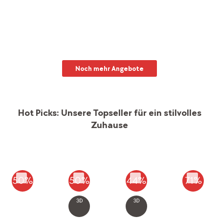
Bis 70%* auf dein neues Esszimmer
Jetzt Dining-Bereich aufmöbeln
Noch mehr Angebote
Hot Picks: Unsere Topseller für ein stilvolles
Zuhause
50%
50%
44%
71%