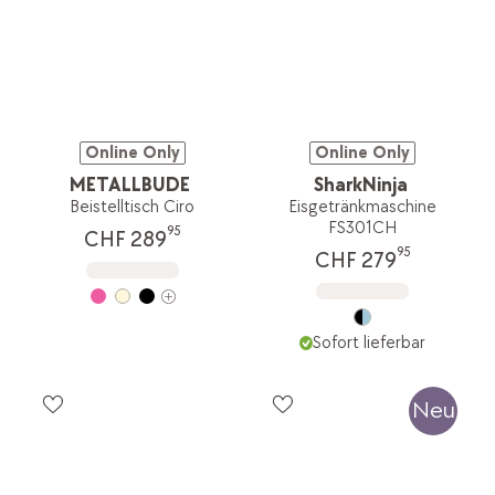
Online Only
Online Only
METALLBUDE
SharkNinja
Beistelltisch Ciro
Eisgetränkmaschine
FS301CH
95
CHF 289
95
CHF 279
Sofort lieferbar
Neu