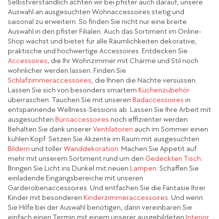
Selbstverständlich achten wir bei pfister auch darauf, unsere
Auswahl an ausgesuchten Wohnaccessoires stetig und
saisonal zu erweitern. So finden Sie nicht nur eine breite
Auswahl in den pfister Filialen. Auch das Sortiment im Online-
Shop wächst und bietet für alle Räumlichkeiten dekorative,
praktische und hochwertige Accessoires. Entdecken Sie
Accessoires
, die Ihr Wohnzimmer mit Charme und Stil noch
wohnlicher werden lassen. Finden Sie
Schlafzimmeraccessoires
, die Ihnen die Nächte versüssen.
Lassen Sie sich von besonders smartem
Küchenzubehör
überraschen. Tauchen Sie mit unseren
Badaccessoires
in
entspannende Wellness-Sessions ab. Lassen Sie Ihre Arbeit mit
ausgesuchten
Büroaccessoires
noch effizienter werden.
Behalten Sie dank unserer
Ventilatoren
auch im Sommer einen
kühlen Kopf. Setzen Sie Akzente im Raum mit ausgesuchten
Bildern
und toller
Wanddekoration
. Machen Sie Appetit auf
mehr mit unserem Sortiment rund um den
Gedeckten Tisch
.
Bringen Sie Licht ins Dunkel mit neuen
Lampen
. Schaffen Sie
einladende Eingangsbereiche mit unseren
Garderobenaccessoires. Und entfachen Sie die Fantasie Ihrer
Kinder mit besonderen
Kinderzimmeraccessoires
. Und wenn
Sie Hilfe bei der Auswahl benötigen, dann vereinbaren Sie
einfach einen Termin mit einem unserer ausgebildeten
Interior