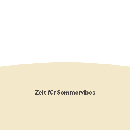
Lagerverkauf: Schnell sein lohnt sich!
Jetzt Schnäppchen sichern
Zeit für Sommervibes