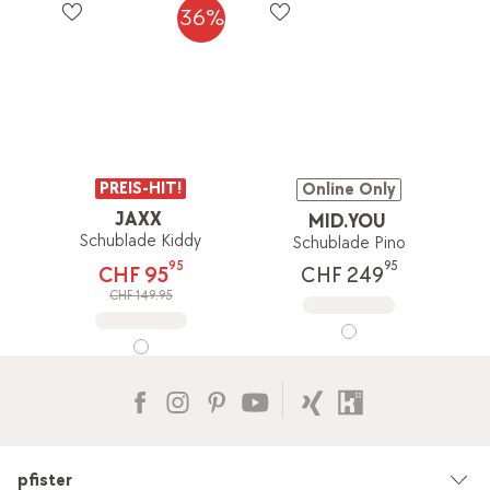
36%
PREIS-HIT!
Online Only
JAXX
MID.YOU
Schublade Kiddy
Schublade Pino
95
95
CHF 95
CHF 249
CHF 149.95
pfister