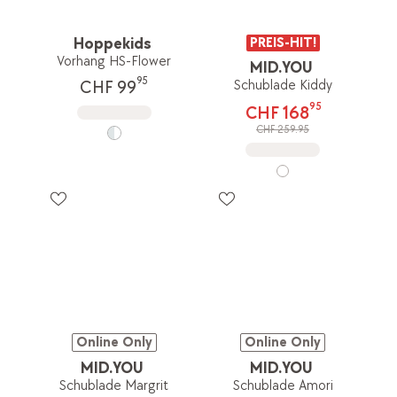
Hoppekids
PREIS-HIT!
Vorhang HS-Flower
MID.YOU
95
Schublade Kiddy
CHF 99
95
CHF 168
CHF 259.95
Online Only
Online Only
MID.YOU
MID.YOU
Schublade Margrit
Schublade Amori