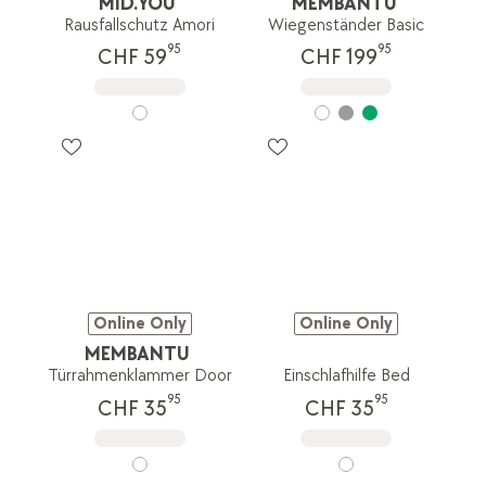
MID.YOU
MEMBANTU
Rausfallschutz Amori
Wiegenständer Basic
95
95
CHF 59
CHF 199
Online Only
Online Only
MEMBANTU
Türrahmenklammer Door
Einschlafhilfe Bed
95
95
CHF 35
CHF 35