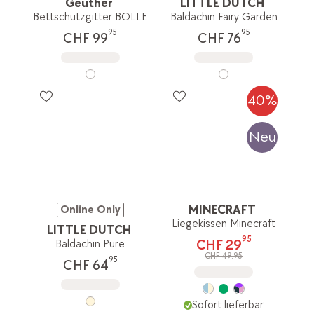
Geuther
LITTLE DUTCH
Bettschutzgitter BOLLE
Baldachin Fairy Garden
95
95
CHF 99
CHF 76
40%
Neu
MINECRAFT
Online Only
Liegekissen Minecraft
LITTLE DUTCH
95
CHF 29
Baldachin Pure
CHF 49.95
95
CHF 64
Sofort lieferbar