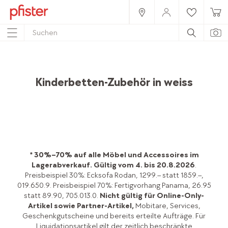
Home
Produkte
Möbel
Kinderzimmer & Babyzimmer
Betten & Matratzen
Kinderbetten-Zubehör in weiss
* 30%–70% auf alle Möbel und Accessoires im
Lagerabverkauf.
Gültig vom 4. bis 20.8.2026
.
Preisbeispiel 30%: Ecksofa Rodan, 1299.– statt 1859.–,
019.650.9. Preisbeispiel 70%: Fertigvorhang Panama, 26.95
statt 89.90, 705.013.0.
Nicht gültig für Online-Only-
Artikel sowie Partner-Artikel,
Mobitare, Services,
Geschenkgutscheine und bereits erteilte Aufträge. Für
Liquidationsartikel gilt der zeitlich beschränkte