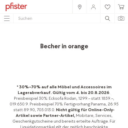
Home
Produkte
Accessoires
Gedeckter Tisch
Gläser & Becher
Becher in orange
* 30%–70% auf alle Möbel und Accessoires im
Lagerabverkauf.
Gültig vom 4. bis 20.8.2026
.
Preisbeispiel 30%: Ecksofa Rodan, 1299.– statt 1859.–,
019.650.9. Preisbeispiel 70%: Fertigvorhang Panama, 26.95
statt 89.90, 705.013.0.
Nicht gültig für Online-Only-
Artikel sowie Partner-Artikel,
Mobitare, Services,
Geschenkgutscheine und bereits erteilte Aufträge. Für
Liquidationsartikel gilt der zeitlich beschränkte