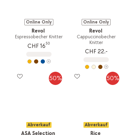
Online Only
Online Only
Revol
Revol
Espressobecher Knitter
Cappuccinobecher
Knitter
50
CHF 16
CHF 22.-
50%
50%
Abverkauf
Abverkauf
ASA Selection
Rice