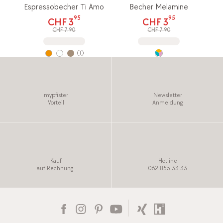
Espressobecher Ti Amo
Becher Melamine
95
95
CHF 3
CHF 3
CHF 7.90
CHF 7.90
mypfister
Newsletter
Vorteil
Anmeldung
Kauf
Hotline
auf Rechnung
062 855 33 33