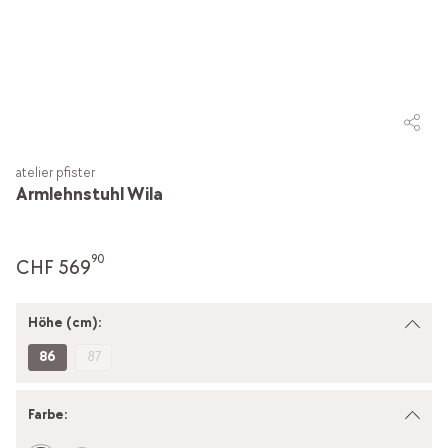
atelier pfister
Armlehnstuhl Wila
90
CHF 569
Höhe (cm):
86
87
Farbe
: