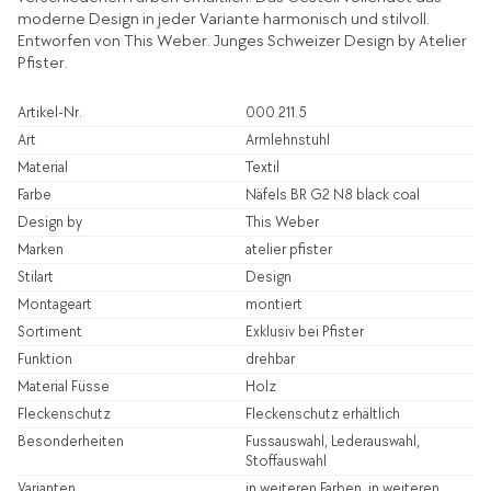
moderne Design in jeder Variante harmonisch und stilvoll.
Entworfen von This Weber. Junges Schweizer Design by Atelier
Pfister.
Artikel-Nr.
000.211.5
Art
Armlehnstuhl
Material
Textil
Farbe
Näfels BR G2 N8 black coal
Design by
This Weber
Marken
atelier pfister
Stilart
Design
Montageart
montiert
Sortiment
Exklusiv bei Pfister
Funktion
drehbar
Material Füsse
Holz
Fleckenschutz
Fleckenschutz erhältlich
Besonderheiten
Fussauswahl, Lederauswahl,
Stoffauswahl
Varianten
in weiteren Farben, in weiteren