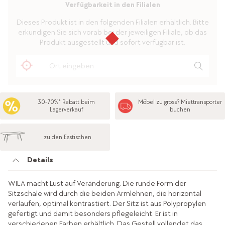
Verfügbarkeit in den Filialen
Dieses Produkt ist in den folgenden Filialen erhältlich. Bitte
erkundigen Sie sich vorab bei der jeweiligen Filiale, ob das
Produkt ausgestellt und sofort verfügbar ist.
30-70%* Rabatt beim
Möbel zu gross? Miettransporter
Lagerverkauf
buchen
zu den Esstischen
Details
WILA macht Lust auf Veränderung. Die runde Form der
Sitzschale wird durch die beiden Armlehnen, die horizontal
verlaufen, optimal kontrastiert. Der Sitz ist aus Polypropylen
gefertigt und damit besonders pflegeleicht. Er ist in
verschiedenen Farben erhältlich. Das Gestell vollendet das