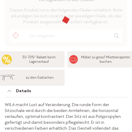
Dieses Produkt ist in den folgenden Filialen erhältlich. Bitte
erkundigen Sie sich vorab bei der jeweiligen Filiale, ob das
Produkt ausgestellt und sofort verfügbar ist.
30-70%* Rabatt beim
Möbel zu gross? Miettransporter
Lagerverkauf
buchen
zu den Esstischen
Details
WILA macht Lust auf Veränderung. Die runde Form der
Sitzschale wird durch die beiden Armlehnen, die horizontal
verlaufen, optimal kontrastiert. Der Sitz ist aus Polypropylen
gefertigt und damit besonders pflegeleicht. Er ist in
verschiedenen Farben erhältlich. Das Gestell vollendet das