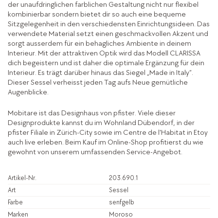
der unaufdringlichen farblichen Gestaltung nicht nur flexibel
kombinierbar sondern bietet dir so auch eine bequeme
Sitzgelegenheit in den verschiedensten Einrichtungsideen. Das
verwendete Material setzt einen geschmackvollen Akzent und
sorgt ausserdem für ein behagliches Ambiente in deinem
Interieur. Mit der attraktiven Optik wird das Modell CLARISSA
dich begeistern und ist daher die optimale Ergänzung für dein
Interieur. Es trägt darüber hinaus das Siegel „Made in Italy“.
Dieser Sessel verheisst jeden Tag aufs Neue gemütliche
Augenblicke.
Mobitare ist das Designhaus von pfister. Viele dieser
Designprodukte kannst du im Wohnland Dübendorf, in der
pfister Filiale in Zürich-City sowie im Centre de l'Habitat in Etoy
auch live erleben. Beim Kauf im Online-Shop profitierst du wie
gewohnt von unserem umfassenden Service-Angebot.
Artikel-Nr.
203.690.1
Art
Sessel
Farbe
senfgelb
Marken
Moroso