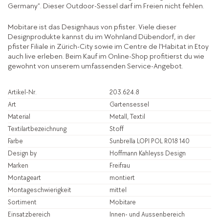
Germany“. Dieser Outdoor-Sessel darf im Freien nicht fehlen.
Mobitare ist das Designhaus von pfister. Viele dieser
Designprodukte kannst du im Wohnland Dübendorf, in der
pfister Filiale in Zürich-City sowie im Centre de l'Habitat in Etoy
auch live erleben. Beim Kauf im Online-Shop profitierst du wie
gewohnt von unserem umfassenden Service-Angebot.
Artikel-Nr.
203.624.8
Art
Gartensessel
Material
Metall, Textil
Textilartbezeichnung
Stoff
Farbe
Sunbrella LOPI POL R018 140
Design by
Hoffmann Kahleyss Design
Marken
Freifrau
Montageart
montiert
Montageschwierigkeit
mittel
Sortiment
Mobitare
Einsatzbereich
Innen- und Aussenbereich