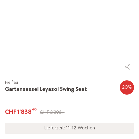
Freifrau
20
%
Gartensessel Leyasol Swing Seat
40
CHF 1'838
CHF 2'298.-
Lieferzeit: 11-12 Wochen