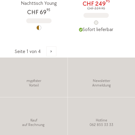
95
CHF 249
Nachttisch Young
CHF 359.95
95
CHF 69
Sofort lieferbar
mypfister
Newsletter
Vorteil
Anmeldung
Kauf
Hotline
auf Rechnung
062 855 33 33