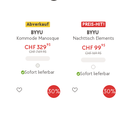
Abverkauf
PREIS-HIT!
BYYU
BYYU
Kommode Manosque
Nachttisch Elements
95
95
CHF 329
CHF 99
CHF 749.95
CHF 169.95
Sofort lieferbar
Sofort lieferbar
30%
30%