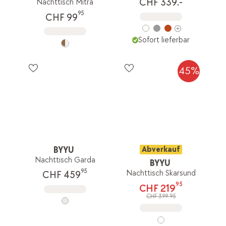
CHF 339.-
Nachttisch Mitra
95
CHF 99
Sofort lieferbar
45%
BYYU
Abverkauf
Nachttisch Garda
BYYU
95
Nachttisch Skarsund
CHF 459
95
CHF 219
CHF 399.95