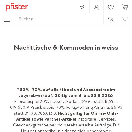
Home
Produkte
Möbel
Schlafzimmer
Nachttische & Kommoden in weiss
* 30%–70% auf alle Möbel und Accessoires im
Lagerabverkauf.
Gültig vom 4. bis 20.8.2026
.
Preisbeispiel 30%: Ecksofa Rodan, 1299.– statt 1859.–,
019.650.9. Preisbeispiel 70%: Fertigvorhang Panama, 26.95
statt 89.90, 705.013.0.
Nicht gültig für Online-Only-
Artikel sowie Partner-Artikel,
Mobitare, Services,
Geschenkgutscheine und bereits erteilte Aufträge. Für
Liquidationsartikel gilt der zeitlich beschränkte