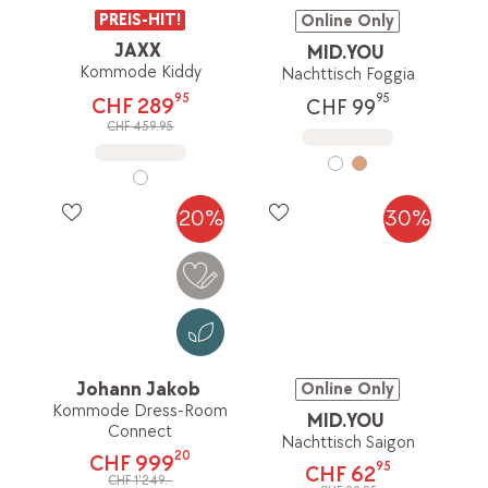
PREIS-HIT!
Online Only
JAXX
MID.YOU
Kommode Kiddy
Nachttisch Foggia
95
95
CHF 289
CHF 99
CHF 459.95
20%
30%
Johann Jakob
Online Only
Kommode Dress-Room
MID.YOU
Connect
Nachttisch Saigon
20
CHF 999
95
CHF 62
CHF 1'249.-