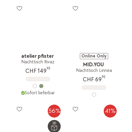
atelier pfister
Online Only
Nachttisch Rivaz
MID.YOU
95
CHF 149
Nachttisch Linnea
95
CHF 69
Sofort lieferbar
56%
41%