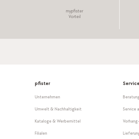
mypfister
Vorteil
pfister
Servic
Unternehmen
Beratun
Umwelt & Nachhaltigkeit
Service 
Kataloge & Werbemittel
Vorhang
Filialen
Lieferu