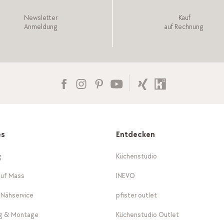
Newsletter
Kauf
Anmeldung
auf Rechnung
es
Entdecken
g
Küchenstudio
auf Mass
INEVO
-Nähservice
pfister outlet
ng & Montage
Küchenstudio Outlet