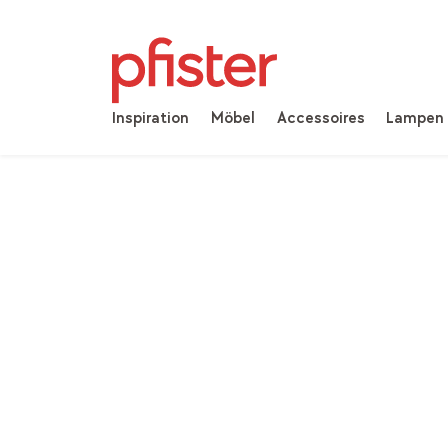
Inspiration
Möbel
Accessoires
Lampen
Home
Produkte
Möbel
Esszimmer
Stühl