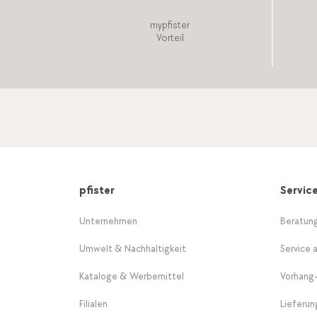
mypfister
Vorteil
pfister
Servic
Unternehmen
Beratun
Umwelt & Nachhaltigkeit
Service 
Kataloge & Werbemittel
Vorhang
Filialen
Lieferu