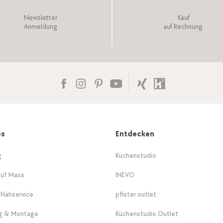
Newsletter
Kauf
Anmeldung
auf Rechnung
es
Entdecken
g
Küchenstudio
auf Mass
INEVO
-Nähservice
pfister outlet
ng & Montage
Küchenstudio Outlet