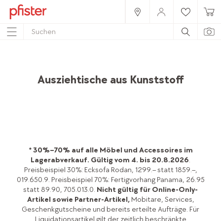
Home
Produkte
Möbel
Esszimmer
Esstische
Ausziehtische aus Kunststoff
* 30%–70% auf alle Möbel und Accessoires im
Lagerabverkauf.
Gültig vom 4. bis 20.8.2026
.
Preisbeispiel 30%: Ecksofa Rodan, 1299.– statt 1859.–,
019.650.9. Preisbeispiel 70%: Fertigvorhang Panama, 26.95
statt 89.90, 705.013.0.
Nicht gültig für Online-Only-
Artikel sowie Partner-Artikel,
Mobitare, Services,
Geschenkgutscheine und bereits erteilte Aufträge. Für
Liquidationsartikel gilt der zeitlich beschränkte