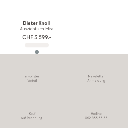
Dieter Knoll
Ausziehtisch Mira
CHF 3'599.-
mypfister
Newsletter
Vorteil
Anmeldung
Kauf
Hotline
auf Rechnung
062 855 33 33