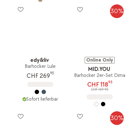
30%
edy&liv
Online Only
Barhocker Lule
MID.YOU
95
CHF 269
Barhocker 2er-Set Dima
95
CHF 118
CHF 169.95
Sofort lieferbar
30%