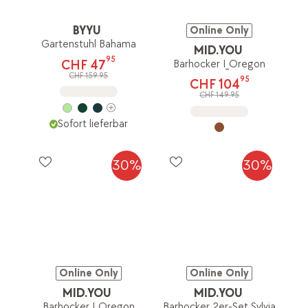
BYYU
Online Only
Gartenstuhl Bahama
MID.YOU
95
CHF 47
Barhocker I_Oregon
CHF 159.95
95
CHF 104
CHF 149.95
Sofort lieferbar
30%
30%
Online Only
Online Only
MID.YOU
MID.YOU
Barhocker I_Oregon
Barhocker 2er-Set Sylvia