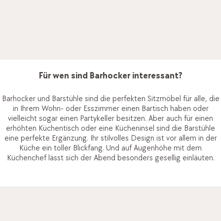
Barbereich zu etwas ganz Besonderem: Zu einem Ort, an
dem jeder sofort gerne Platz nimmt und am liebsten ewig
bleiben möchte. Mit
persönlicher Beratung
und interessanten
Informationen helfen wir dir, genau das Möbel zu finden, das
für dein Zuhause perfekt ist.
Für wen sind Barhocker interessant?
Barhocker und Barstühle sind die perfekten Sitzmöbel für alle, die
in Ihrem Wohn- oder Esszimmer einen Bartisch haben oder
vielleicht sogar einen Partykeller besitzen. Aber auch für einen
erhöhten Küchentisch oder eine Kücheninsel sind die Barstühle
eine perfekte Ergänzung. Ihr stilvolles Design ist vor allem in der
Küche ein toller Blickfang. Und auf Augenhöhe mit dem
Küchenchef lässt sich der Abend besonders gesellig einläuten.