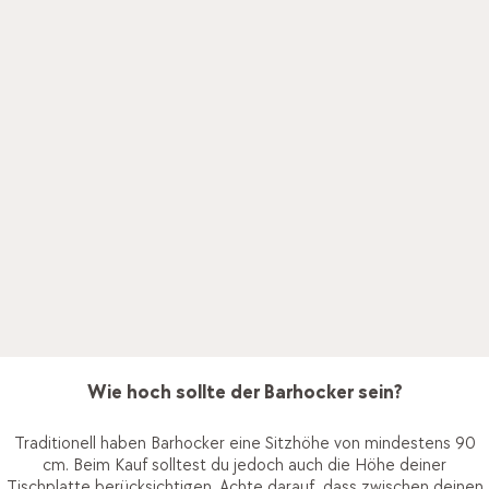
Welcher Barhocker ist für Sie der beste?
Barhocker haben neben der berühmten Fussstütze noch
mehr zu bieten. Damit du in der Höhe noch sicherer und
stabiler sitzt, haben viele Modelle eine kleine Lehne, die
deinen unteren Rücken stützt. Mit einer grösseren Lehne
wird ein regelrechter Barstuhl draus. Für noch mehr Komfort
und sind viele Designs drehbar und höhenverstellbar.
Wir helfen dir gerne dabei, herauszufinden, welches
Möbelstück dich glücklich macht.
Wie hoch sollte der Barhocker sein?
Traditionell haben Barhocker eine Sitzhöhe von mindestens 90
cm. Beim Kauf solltest du jedoch auch die Höhe deiner
Tischplatte berücksichtigen. Achte darauf, dass zwischen deinen