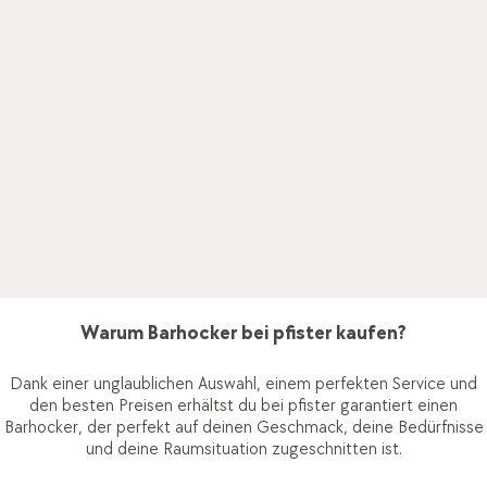
Passende Teppiche
Egal für welche Barhocker du dich entscheidest und wie viele
Hocker du in deinem Zuhause platzieren willst: Bei Pfister
findest du hochwertige und robuste
Teppiche
, die genau die
richtige Grösse haben, um deinen Barbereich zu definieren.
Und das in einem Look, der deinen Einrichtungsstil optimal
unterstreicht. So wird das gesamte Ambiente noch stilvoller
und die Raumakustik angenehm gedämpft.
Warum Barhocker bei pfister kaufen?
Hilfecenter
Dank einer unglaublichen Auswahl, einem perfekten Service und
den besten Preisen erhältst du bei pfister garantiert einen
Services
Jobs & Karriere
Barhocker, der perfekt auf deinen Geschmack, deine Bedürfnisse
und deine Raumsituation zugeschnitten ist.
DE
FR
IT