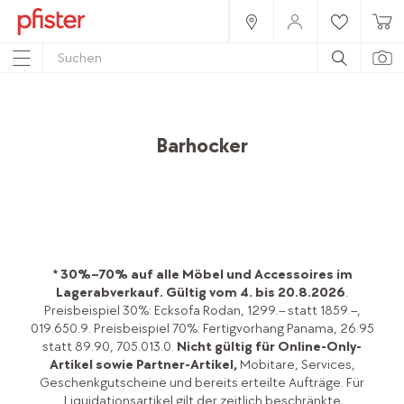
Home
Produkte
Möbel
Esszimmer
Bartische & Barhocker
Barhocker
* 30%–70% auf alle Möbel und Accessoires im
Lagerabverkauf.
Gültig vom 4. bis 20.8.2026
.
Preisbeispiel 30%: Ecksofa Rodan, 1299.– statt 1859.–,
019.650.9. Preisbeispiel 70%: Fertigvorhang Panama, 26.95
statt 89.90, 705.013.0.
Nicht gültig für Online-Only-
Artikel sowie Partner-Artikel,
Mobitare, Services,
Geschenkgutscheine und bereits erteilte Aufträge. Für
Liquidationsartikel gilt der zeitlich beschränkte