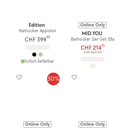
Edition
Online Only
Barhocker Appolon
MID.YOU
95
CHF 399
Barhocker 2er-Set Ella
15
CHF 214
CHF 305.95
Sofort lieferbar
30%
Online Only
Online Only