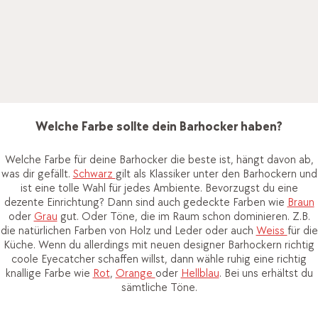
wirken, während die pflegeleichten
Kunststoffschalen
eher
modern daher kommen.
Bei uns bekommst du alle Materialien in verschiedensten
Farben. Lass dich gern von uns beraten. Hier findest du schon
mal ein paar Pflegetipps
Welche Farbe sollte dein Barhocker haben?
Welche Farbe für deine Barhocker die beste ist, hängt davon ab,
was dir gefällt.
Schwarz
gilt als Klassiker unter den Barhockern und
ist eine tolle Wahl für jedes Ambiente. Bevorzugst du eine
dezente Einrichtung? Dann sind auch gedeckte Farben wie
Braun
oder
Grau
gut. Oder Töne, die im Raum schon dominieren. Z.B.
die natürlichen Farben von Holz und Leder oder auch
Weiss
für die
Küche. Wenn du allerdings mit neuen designer Barhockern richtig
coole Eyecatcher schaffen willst, dann wähle ruhig eine richtig
knallige Farbe wie
Rot
,
Orange
oder
Hellblau
. Bei uns erhältst du
sämtliche Töne.