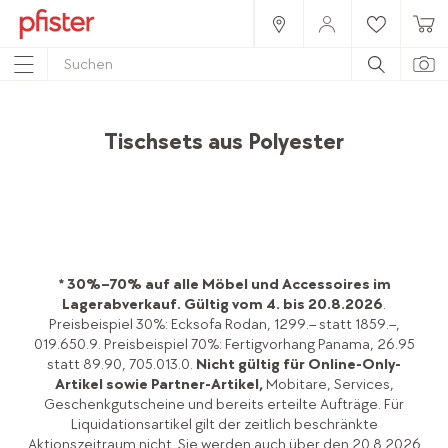
Home
Produkte
Accessoires
Textilien
Tischsets aus Polyester
* 30%–70% auf alle Möbel und Accessoires im
Lagerabverkauf.
Gültig vom 4. bis 20.8.2026
.
Preisbeispiel 30%: Ecksofa Rodan, 1299.– statt 1859.–,
019.650.9. Preisbeispiel 70%: Fertigvorhang Panama, 26.95
statt 89.90, 705.013.0.
Nicht gültig für Online-Only-
Artikel sowie Partner-Artikel,
Mobitare, Services,
Geschenkgutscheine und bereits erteilte Aufträge. Für
Liquidationsartikel gilt der zeitlich beschränkte
Aktionszeitraum nicht. Sie werden auch über den 20.8.2026