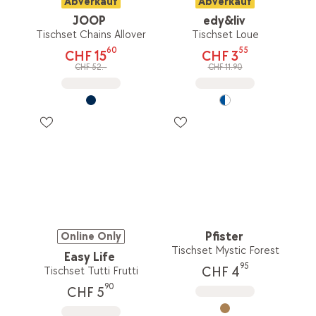
Abverkauf
Abverkauf
JOOP
edy&liv
Tischset Chains Allover
Tischset Loue
60
55
CHF 15
CHF 3
CHF 52.-
CHF 11.90
Pfister
Online Only
Tischset Mystic Forest
Easy Life
95
CHF 4
Tischset Tutti Frutti
90
CHF 5