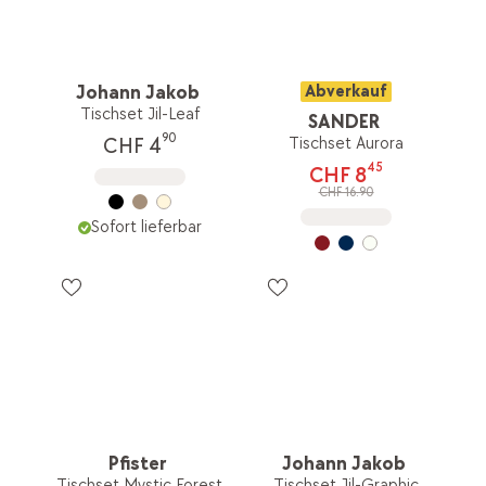
Johann Jakob
Abverkauf
Tischset Jil-Leaf
SANDER
90
Tischset Aurora
CHF 4
45
CHF 8
CHF 16.90
Sofort lieferbar
Pfister
Johann Jakob
Tischset Mystic Forest
Tischset Jil-Graphic