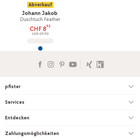
Abverkauf
Johann Jakob
Duschtuch Feather
95
CHF 8
CHF 29.90
pfister
Unternehmen
Services
Umwelt & Nachhaltigkeit
Beratung
Entdecken
Kataloge & Werbemittel
Service auf Mass
Küchenstudio
Zahlungsmöglichkeiten
Filialen