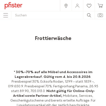
Home
Produkte
Accessoires
Textilien
Frottierwäsche
* 30%–70% auf alle Möbel und Accessoires im
Lagerabverkauf.
Gültig vom 4. bis 20.8.2026
.
Preisbeispiel 30%: Ecksofa Rodan, 1299.– statt 1859.–,
019.650.9. Preisbeispiel 70%: Fertigvorhang Panama, 26.95
statt 89.90, 705.013.0.
Nicht gültig für Online-Only-
Artikel sowie Partner-Artikel,
Mobitare, Services,
Geschenkgutscheine und bereits erteilte Aufträge. Für
Liquidationsartikel gilt der zeitlich beschränkte