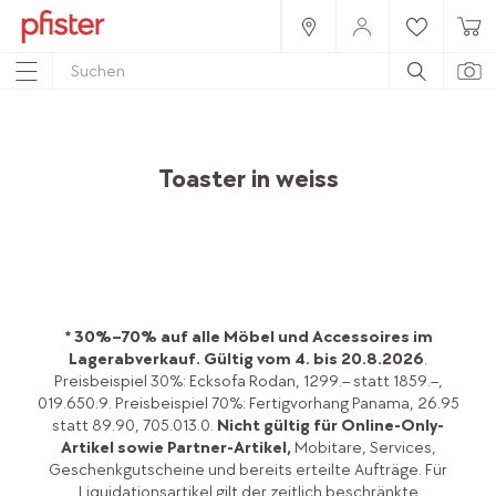
Home
Produkte
Accessoires
Küche
Küchengeräte
Toaster in weiss
* 30%–70% auf alle Möbel und Accessoires im
Lagerabverkauf.
Gültig vom 4. bis 20.8.2026
.
Preisbeispiel 30%: Ecksofa Rodan, 1299.– statt 1859.–,
019.650.9. Preisbeispiel 70%: Fertigvorhang Panama, 26.95
statt 89.90, 705.013.0.
Nicht gültig für Online-Only-
Artikel sowie Partner-Artikel,
Mobitare, Services,
Geschenkgutscheine und bereits erteilte Aufträge. Für
Liquidationsartikel gilt der zeitlich beschränkte