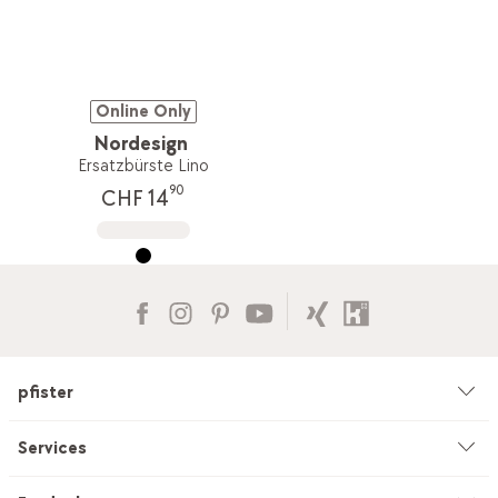
Online Only
Nordesign
Ersatzbürste Lino
90
CHF 14
pfister
Unternehmen
Services
Umwelt & Nachhaltigkeit
Beratung