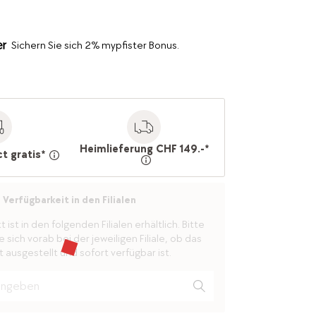
Sichern Sie sich 2% mypfister Bonus.
Heimlieferung CHF 149.-*
ct gratis*
Verfügbarkeit in den Filialen
ist in den folgenden Filialen erhältlich. Bitte
 sich vorab bei der jeweiligen Filiale, ob das
 ausgestellt und sofort verfügbar ist.