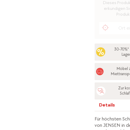
Dieses Produkt 
erkundigen Sie
Produkt
30-70%* 
Lage
Möbel 
Miettransp
Zur ko
Schla
Details
Für höchsten Sch
von JENSEN in d