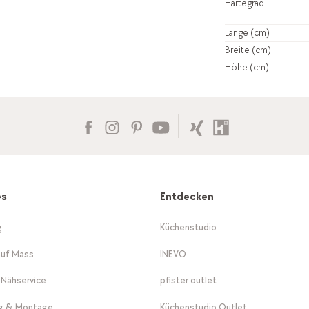
Härtegrad
Länge (cm)
Breite (cm)
Höhe (cm)
es
Entdecken
g
Küchenstudio
auf Mass
INEVO
-Nähservice
pfister outlet
ng & Montage
Küchenstudio Outlet