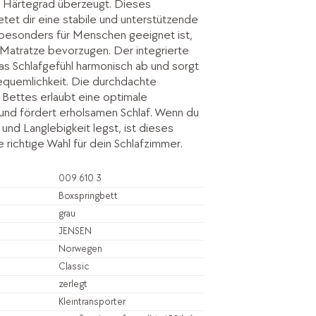
rm Härtegrad überzeugt. Dieses
etet dir eine stabile und unterstützende
 besonders für Menschen geeignet ist,
 Matratze bevorzugen. Der integrierte
s Schlafgefühl harmonisch ab und sorgt
Bequemlichkeit. Die durchdachte
 Bettes erlaubt eine optimale
und fördert erholsamen Schlaf. Wenn du
 und Langlebigkeit legst, ist dieses
 richtige Wahl für dein Schlafzimmer.
009.610.3
Boxspringbett
grau
JENSEN
Norwegen
Classic
zerlegt
Kleintransporter