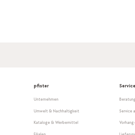
pfister
Servic
Unternehmen
Beratun
Umwelt & Nachhaltigkeit
Service 
Kataloge & Werbemittel
Vorhang
Filialen
Lieferu