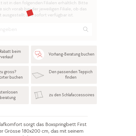
ist in den folgenden Filialen erhältlich. Bitte
 sich vorab bei der jeweiligen Filiale, ob das
 ausgestellt und sofort verfügbar ist.
Rabatt beim
Vorhang-Beratung buchen
rverkauf
zu gross?
Den passenden Teppich
orter buchen
finden
stenlosen
zu den Schlafaccessoires
fberatung
lafkomfort sorgt das Boxspringbett First
er Grösse 180x200 cm, das mit seinem