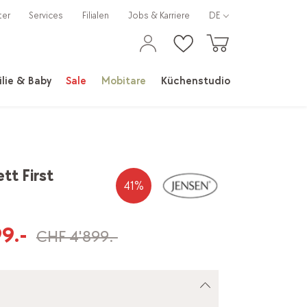
ter
Services
Filialen
Jobs & Karriere
DE
lie & Baby
Sale
Mobitare
Küchenstudio
tt First
41
%
9.-
CHF 4'899.-