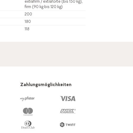
extrafirm / extraforte (bis 150 kg),
firm (90 kg bis 120 kg)
200
180
118
Zahlungsmöglichkeiten