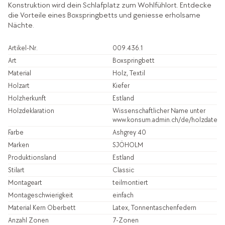
Konstruktion wird dein Schlafplatz zum Wohlfühlort. Entdecke
die Vorteile eines Boxspringbetts und geniesse erholsame
Nächte.
Artikel-Nr.
009.436.1
Art
Boxspringbett
Material
Holz, Textil
Holzart
Kiefer
Holzherkunft
Estland
Holzdeklaration
Wissenschaftlicher Name unter
www.konsum.admin.ch/de/holzdatenb
Farbe
Ashgrey 40
Marken
SJÖHOLM
Produktionsland
Estland
Stilart
Classic
Montageart
teilmontiert
Montageschwierigkeit
einfach
Material Kern Oberbett
Latex, Tonnentaschenfedern
Anzahl Zonen
7-Zonen