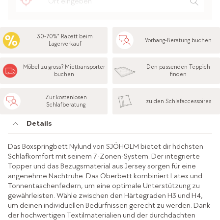
30-70%* Rabatt beim
Vorhang-Beratung buchen
Lagerverkauf
Möbel zu gross? Miettransporter
Den passenden Teppich
buchen
finden
Zur kostenlosen
zu den Schlafaccessoires
Schlafberatung
Details
Das Boxspringbett Nylund von SJÖHOLM bietet dir höchsten
Schlafkomfort mit seinem 7-Zonen-System. Der integrierte
Topper und das Bezugsmaterial aus Jersey sorgen für eine
angenehme Nachtruhe. Das Oberbett kombiniert Latex und
Tonnentaschenfedern, um eine optimale Unterstützung zu
gewährleisten. Wähle zwischen den Härtegraden H3 und H4,
um deinen individuellen Bedürfnissen gerecht zu werden. Dank
der hochwertigen Textilmaterialien und der durchdachten