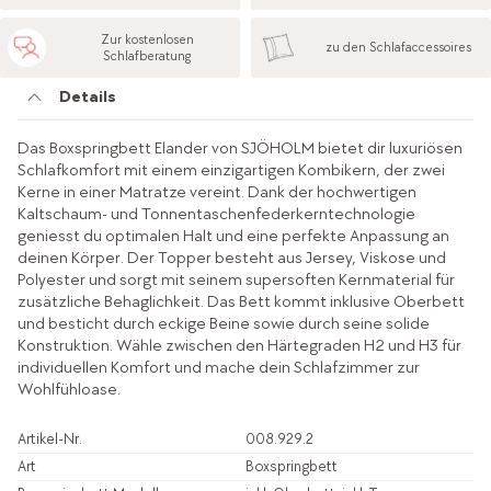
Zur kostenlosen
zu den Schlafaccessoires
Schlafberatung
Details
Das Boxspringbett Elander von SJÖHOLM bietet dir luxuriösen
Schlafkomfort mit einem einzigartigen Kombikern, der zwei
Kerne in einer Matratze vereint. Dank der hochwertigen
Kaltschaum- und Tonnentaschenfederkerntechnologie
geniesst du optimalen Halt und eine perfekte Anpassung an
deinen Körper. Der Topper besteht aus Jersey, Viskose und
Polyester und sorgt mit seinem supersoften Kernmaterial für
zusätzliche Behaglichkeit. Das Bett kommt inklusive Oberbett
und besticht durch eckige Beine sowie durch seine solide
Konstruktion. Wähle zwischen den Härtegraden H2 und H3 für
individuellen Komfort und mache dein Schlafzimmer zur
Wohlfühloase.
Artikel-Nr.
008.929.2
Art
Boxspringbett