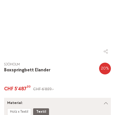
SJÖHOLM
20
%
Boxspringbett Elander
20
CHF 5'487
CHF 6'859.-
Material:
Holz x Textil
Textil