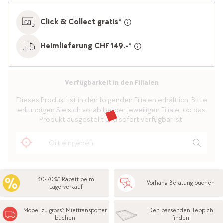
Click & Collect gratis*
Heimlieferung CHF 149.-*
Verfügbarkeit in den Filialen
Dieses Produkt ist in den folgenden Filialen erhältlich. Bitte
erkundigen Sie sich vorab bei der jeweiligen Filiale, ob das
Produkt ausgestellt und sofort verfügbar ist.
30-70%* Rabatt beim
Vorhang-Beratung buchen
Lagerverkauf
Möbel zu gross? Miettransporter
Den passenden Teppich
buchen
finden