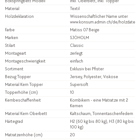
Boxspringbett Modell
inkl. Oberbett, inkl. Topper
Material
Textil
Holzdeklaration
Wissenschaftlicher Name unter
www.konsum.admin.ch/de/holzdatenb
Farbe
Matiss 07 Beige
Marken
SJÖHOLM
Stilart
Classic
Montageart
zerlegt
Montageschwierigkeit
einfach
Sortiment
Exklusiv bei Pfister
Bezug Topper
Jersey, Polyester, Viskose
Material Kern Topper
Supersoft
Topperhöhe (cm)
10
Kernbeschaffenheit
Kombikern - eine Matratze mit 2
Kernen
Material Kern Oberbett
Kaltschaum, Tonnentaschenfedern
Härtegrad
H2 (60 kg bis 80 kg), H3 (80 kg bis
100 kg)
Matratzenhöhe (cm)
20