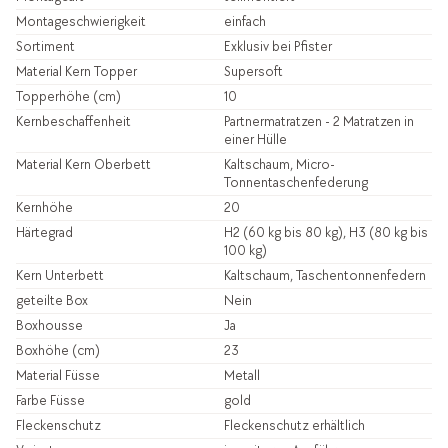
Montageschwierigkeit
einfach
Sortiment
Exklusiv bei Pfister
Material Kern Topper
Supersoft
Topperhöhe (cm)
10
Kernbeschaffenheit
Partnermatratzen - 2 Matratzen in
einer Hülle
Material Kern Oberbett
Kaltschaum, Micro-
Tonnentaschenfederung
Kernhöhe
20
Härtegrad
H2 (60 kg bis 80 kg), H3 (80 kg bis
100 kg)
Kern Unterbett
Kaltschaum, Taschentonnenfedern
geteilte Box
Nein
Boxhousse
Ja
Boxhöhe (cm)
23
Material Füsse
Metall
Farbe Füsse
gold
Fleckenschutz
Fleckenschutz erhältlich