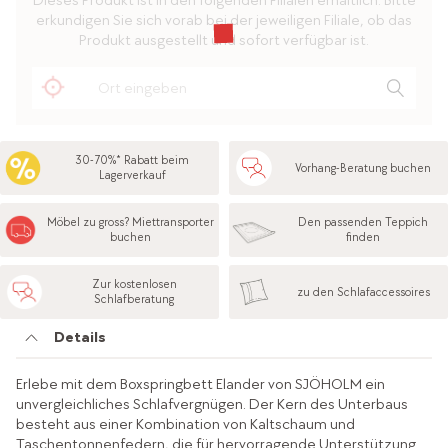
Dieses Produkt ist in den folgenden Filialen erhältlich. Bitte
erkundigen Sie sich vorab bei der jeweiligen Filiale, ob das
Produkt ausgestellt und sofort verfügbar ist.
30-70%* Rabatt beim
Vorhang-Beratung buchen
Lagerverkauf
Möbel zu gross? Miettransporter
Den passenden Teppich
buchen
finden
Zur kostenlosen
zu den Schlafaccessoires
Schlafberatung
Details
Erlebe mit dem Boxspringbett Elander von SJÖHOLM ein
unvergleichliches Schlafvergnügen. Der Kern des Unterbaus
besteht aus einer Kombination von Kaltschaum und
Taschentonnenfedern, die für hervorragende Unterstützung