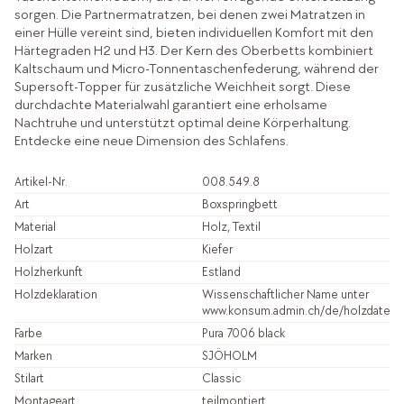
sorgen. Die Partnermatratzen, bei denen zwei Matratzen in
einer Hülle vereint sind, bieten individuellen Komfort mit den
Härtegraden H2 und H3. Der Kern des Oberbetts kombiniert
Kaltschaum und Micro-Tonnentaschenfederung, während der
Supersoft-Topper für zusätzliche Weichheit sorgt. Diese
durchdachte Materialwahl garantiert eine erholsame
Nachtruhe und unterstützt optimal deine Körperhaltung.
Entdecke eine neue Dimension des Schlafens.
Artikel-Nr.
008.549.8
Art
Boxspringbett
Material
Holz, Textil
Holzart
Kiefer
Holzherkunft
Estland
Holzdeklaration
Wissenschaftlicher Name unter
www.konsum.admin.ch/de/holzdatenb
Farbe
Pura 7006 black
Marken
SJÖHOLM
Stilart
Classic
Montageart
teilmontiert