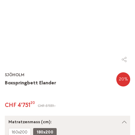
SJÖHOLM
20
%
Boxspringbett Elander
20
CHF 4'751
CHF 5'939.-
Matratzenmass (cm):
160x200
180x200