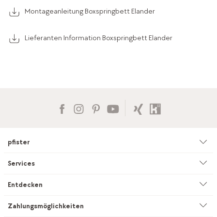
Montageanleitung Boxspringbett Elander
Lieferanten Information Boxspringbett Elander
pfister
Unternehmen
Services
Umwelt & Nachhaltigkeit
Beratung
Entdecken
Kataloge & Werbemittel
Service auf Mass
Küchenstudio
Zahlungsmöglichkeiten