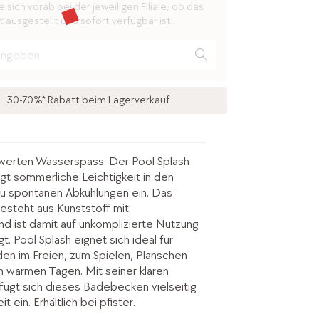
 sich vorab bei der jeweiligen Filiale, ob das
 ausgestellt und sofort verfügbar ist.
30-70%* Rabatt beim Lagerverkauf
werten Wasserspass. Der Pool Splash
ngt sommerliche Leichtigkeit in den
zu spontanen Abkühlungen ein. Das
steht aus Kunststoff mit
und ist damit auf unkomplizierte Nutzung
t. Pool Splash eignet sich ideal für
en im Freien, zum Spielen, Planschen
 warmen Tagen. Mit seiner klaren
 fügt sich dieses Badebecken vielseitig
t ein. Erhältlich bei pfister.