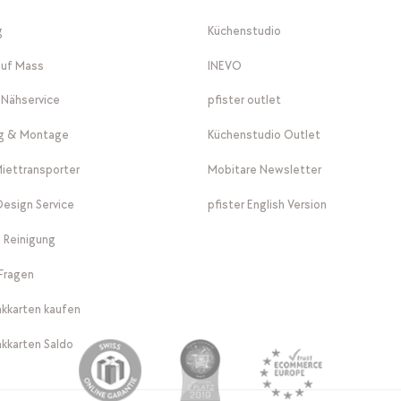
g
Küchenstudio
auf Mass
INEVO
-Nähservice
pfister outlet
ng & Montage
Küchenstudio Outlet
Miettransporter
Mobitare Newsletter
 Design Service
pfister English Version
 Reinigung
Fragen
kkarten kaufen
kkarten Saldo