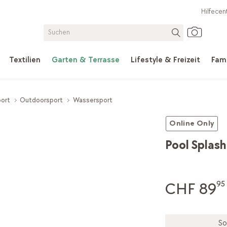
Hilfecen
Textilien
Garten & Terrasse
Lifestyle & Freizeit
Fami
port
Outdoorsport
Wassersport
Online Only
Pool Splash
CHF 89
95
So