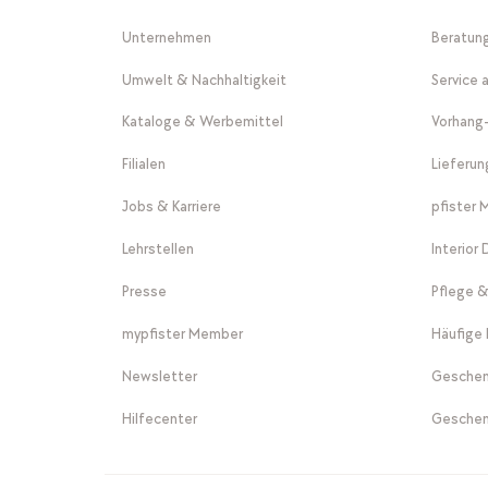
Unternehmen
Beratun
Umwelt & Nachhaltigkeit
Service 
Kataloge & Werbemittel
Vorhang
Filialen
Lieferu
Jobs & Karriere
pfister 
Lehrstellen
Interior
Presse
Pflege &
mypfister Member
Häufige 
Newsletter
Geschen
Hilfecenter
Geschen