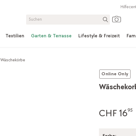
Hilfecen
Textilien
Garten & Terrasse
Lifestyle & Freizeit
Fami
Wäschekörbe
Online Only
Wäschekorb
CHF 16
95
Farbe
: