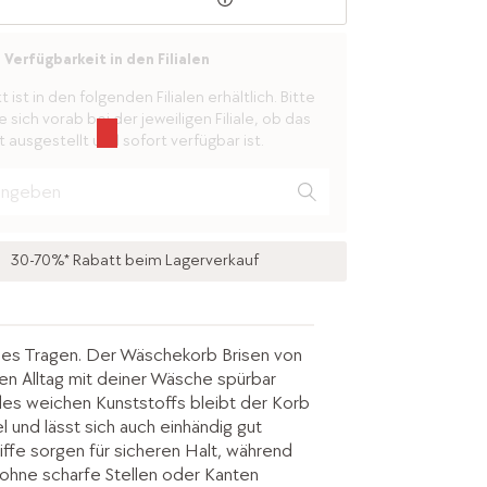
Verfügbarkeit in den Filialen
ist in den folgenden Filialen erhältlich. Bitte
 sich vorab bei der jeweiligen Filiale, ob das
 ausgestellt und sofort verfügbar ist.
30-70%* Rabatt beim Lagerverkauf
ibles Tragen. Der Wäschekorb Brisen von
 Alltag mit deiner Wäsche spürbar
des weichen Kunststoffs bleibt der Korb
 und lässt sich auch einhändig gut
riffe sorgen für sicheren Halt, während
 ohne scharfe Stellen oder Kanten