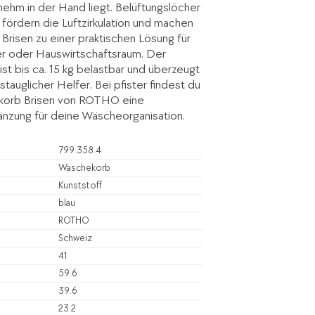
hm in der Hand liegt. Belüftungslöcher
n fördern die Luftzirkulation und machen
risen zu einer praktischen Lösung für
r oder Hauswirtschaftsraum. Der
st bis ca. 15 kg belastbar und überzeugt
agstauglicher Helfer. Bei pfister findest du
korb Brisen von ROTHO eine
nzung für deine Wäscheorganisation.
799.358.4
Wäschekorb
Kunststoff
blau
ROTHO
Schweiz
41
59.6
39.6
23.2