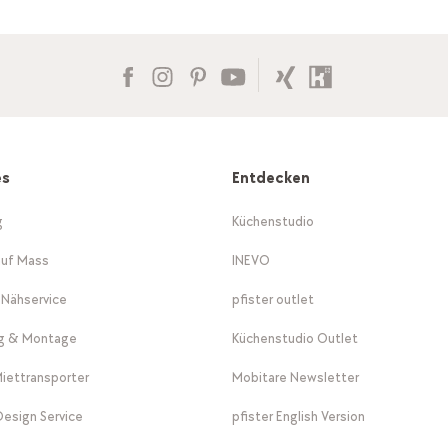
es
Entdecken
g
Küchenstudio
auf Mass
INEVO
-Nähservice
pfister outlet
ng & Montage
Küchenstudio Outlet
Miettransporter
Mobitare Newsletter
 Design Service
pfister English Version