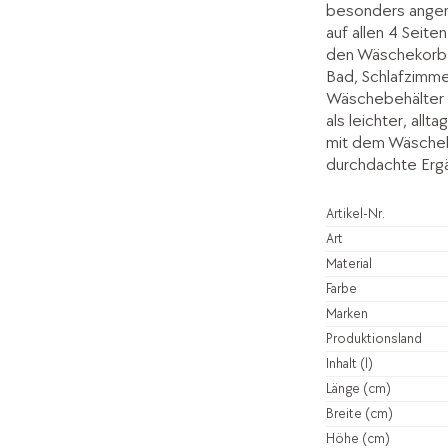
besonders angene
auf allen 4 Seite
den Wäschekorb B
Bad, Schlafzimme
Wäschebehälter i
als leichter, allt
mit dem Wäsche
durchdachte Ergä
Artikel-Nr.
Art
Material
Farbe
Marken
Produktionsland
Inhalt (l)
Länge (cm)
Breite (cm)
Höhe (cm)