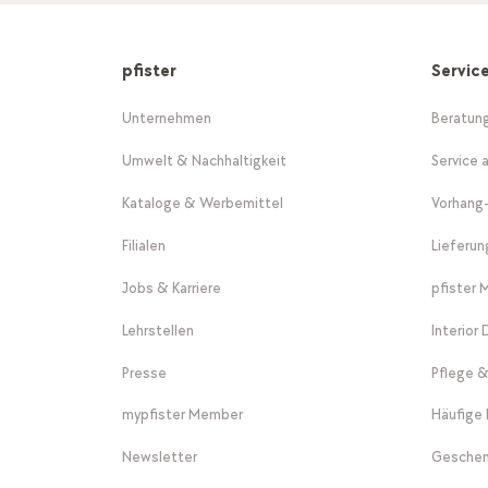
pfister
Servic
Unternehmen
Beratun
Umwelt & Nachhaltigkeit
Service 
Kataloge & Werbemittel
Vorhang
Filialen
Lieferu
Jobs & Karriere
pfister 
Lehrstellen
Interior
Presse
Pflege &
mypfister Member
Häufige 
Newsletter
Geschen