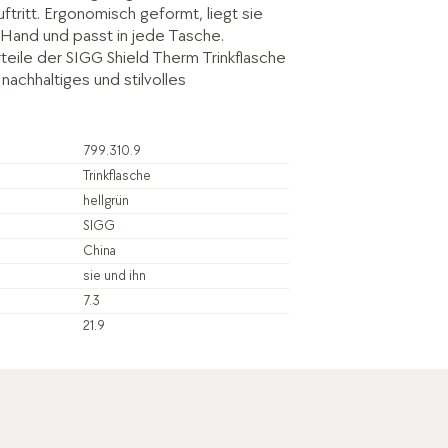
uftritt. Ergonomisch geformt, liegt sie
Hand und passt in jede Tasche.
teile der SIGG Shield Therm Trinkflasche
 nachhaltiges und stilvolles
799.310.9
Trinkflasche
hellgrün
SIGG
China
sie und ihn
7.3
21.9