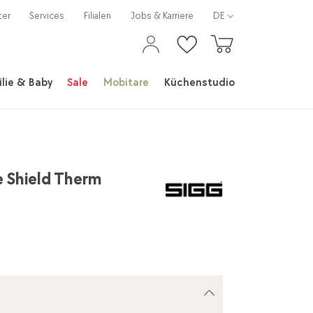
ter
Services
Filialen
Jobs & Karriere
DE
lie & Baby
Sale
Mobitare
Küchenstudio
e Shield Therm