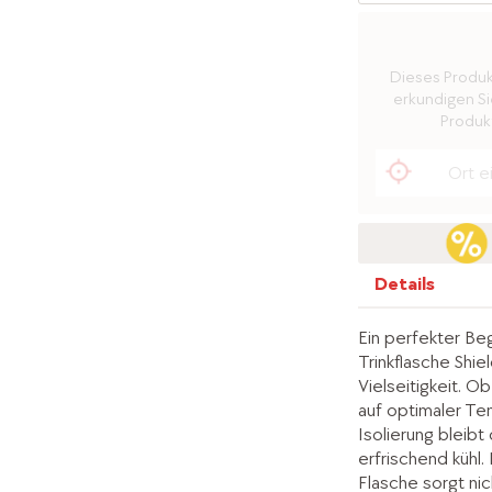
Dieses Produkt 
erkundigen Sie
Produkt
Details
Ein perfekter Beg
Trinkflasche Shie
Vielseitigkeit. O
auf optimaler Tem
Isolierung bleib
erfrischend kühl
Flasche sorgt nic