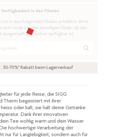
Verfügbarkeit in den Filialen
ist in den folgenden Filialen erhältlich. Bitte
 sich vorab bei der jeweiligen Filiale, ob das
 ausgestellt und sofort verfügbar ist.
30-70%* Rabatt beim Lagerverkauf
leiter für jede Reise, die SIGG
ld Therm begeistert mit ihrer
b heiss oder kalt, sie hält deine Getränke
peratur. Dank ihrer innovativen
t dein Tee wohlig warm und dein Wasser
. Die hochwertige Verarbeitung der
ht nur für Langlebigkeit, sondern auch für