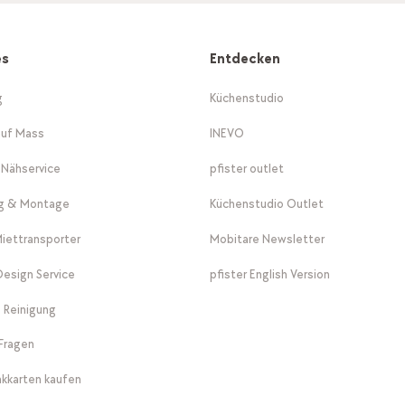
es
Entdecken
g
Küchenstudio
auf Mass
INEVO
-Nähservice
pfister outlet
ng & Montage
Küchenstudio Outlet
Miettransporter
Mobitare Newsletter
 Design Service
pfister English Version
 Reinigung
Fragen
kkarten kaufen