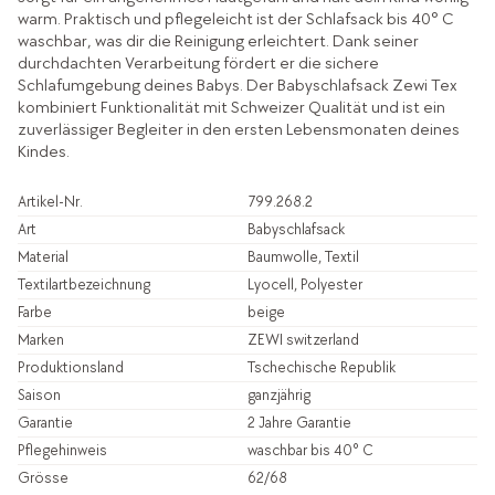
warm. Praktisch und pflegeleicht ist der Schlafsack bis 40° C
waschbar, was dir die Reinigung erleichtert. Dank seiner
durchdachten Verarbeitung fördert er die sichere
Schlafumgebung deines Babys. Der Babyschlafsack Zewi Tex
kombiniert Funktionalität mit Schweizer Qualität und ist ein
zuverlässiger Begleiter in den ersten Lebensmonaten deines
Kindes.
Artikel-Nr.
799.268.2
Art
Babyschlafsack
Material
Baumwolle, Textil
Textilartbezeichnung
Lyocell, Polyester
Farbe
beige
Marken
ZEWI switzerland
Produktionsland
Tschechische Republik
Saison
ganzjährig
Garantie
2 Jahre Garantie
Pflegehinweis
waschbar bis 40° C
Grösse
62/68