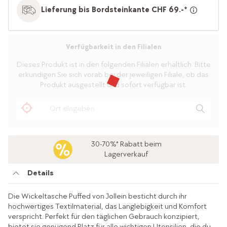
Lieferung bis Bordsteinkante CHF 69.-*
Verfügbarkeit in den Filialen
Dieses Produkt ist in den folgenden Filialen erhältlich. Bitte
erkundigen Sie sich vorab bei der jeweiligen Filiale, ob das
Produkt ausgestellt und sofort verfügbar ist.
30-70%* Rabatt beim
Lagerverkauf
Details
Die Wickeltasche Puffed von Jollein besticht durch ihr
hochwertiges Textilmaterial, das Langlebigkeit und Komfort
verspricht. Perfekt für den täglichen Gebrauch konzipiert,
bietet sie genügend Platz für alle wichtigen Utensilien, die du