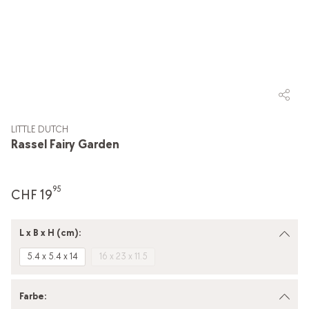
LITTLE DUTCH
Rassel Fairy Garden
95
CHF 19
L x B x H (cm):
5.4 x 5.4 x 14
16 x 23 x 11.5
Farbe
: