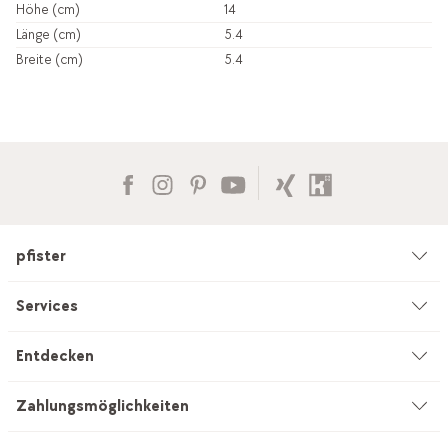
Höhe (cm)
14
Länge (cm)
5.4
Breite (cm)
5.4
pfister
Unternehmen
Services
Umwelt & Nachhaltigkeit
Beratung
Entdecken
Kataloge & Werbemittel
Service auf Mass
Küchenstudio
Zahlungsmöglichkeiten
Filialen
Vorhang-Nähservice
INEVO