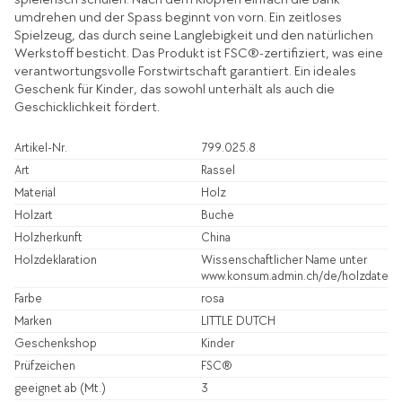
umdrehen und der Spass beginnt von vorn. Ein zeitloses
Spielzeug, das durch seine Langlebigkeit und den natürlichen
Werkstoff besticht. Das Produkt ist FSC®-zertifiziert, was eine
verantwortungsvolle Forstwirtschaft garantiert. Ein ideales
Geschenk für Kinder, das sowohl unterhält als auch die
Geschicklichkeit fördert.
Artikel-Nr.
799.025.8
Art
Rassel
Material
Holz
Holzart
Buche
Holzherkunft
China
Holzdeklaration
Wissenschaftlicher Name unter
www.konsum.admin.ch/de/holzdatenb
Farbe
rosa
Marken
LITTLE DUTCH
Geschenkshop
Kinder
Prüfzeichen
FSC®
geeignet ab (Mt.)
3