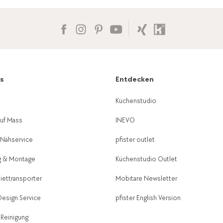
es
Entdecken
g
Küchenstudio
auf Mass
INEVO
-Nähservice
pfister outlet
g & Montage
Küchenstudio Outlet
Miettransporter
Mobitare Newsletter
 Design Service
pfister English Version
 Reinigung