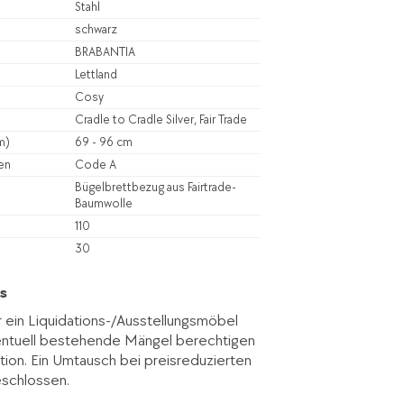
Stahl
schwarz
BRABANTIA
Lettland
Cosy
Cradle to Cradle Silver, Fair Trade
m)
69 - 96 cm
en
Code A
Bügelbrettbezug aus Fairtrade-
Baumwolle
110
30
s
r ein Liquidations-/Ausstellungsmöbel
entuell bestehende Mängel berechtigen
tion. Ein Umtausch bei preisreduzierten
eschlossen.