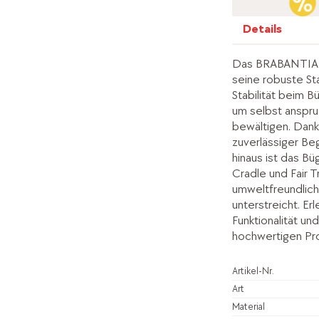
Details
Das BRABANTIA B
seine robuste Sta
Stabilität beim Bü
um selbst anspru
bewältigen. Dank
zuverlässiger Be
hinaus ist das Bü
Cradle und Fair 
umweltfreundlich
unterstreicht. E
Funktionalität un
hochwertigen Pr
Artikel-Nr.
Art
Material