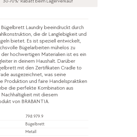
30-70%* Rabatt beim Lagerverkauf
ügelbrett Laundry beeindruckt durch
hlkonstruktion, die dir Langlebigkeit und
geln bietet. Es ist speziell entwickelt,
chsvolle Bügelarbeiten mühelos zu
 der hochwertigen Materialien ist es ein
gleiter in deinem Haushalt. Darüber
gelbrett mit den Zertifikaten Cradle to
Trade ausgezeichnet, was seine
e Produktion und faire Handelspraktiken
rlebe die perfekte Kombination aus
d Nachhaltigkeit mit diesem
odukt von BRABANTIA.
798.979.9
Bügelbrett
Metall