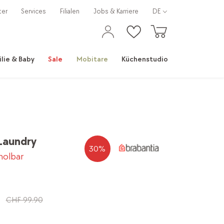
ter
Services
Filialen
Jobs & Karriere
DE
ilie & Baby
Sale
Mobitare
Küchenstudio
Laundry
30
%
bholbar
CHF 99.90