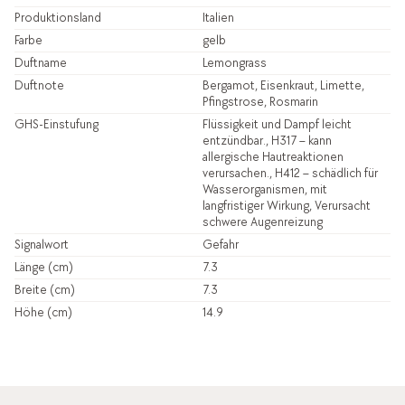
Produktionsland
Italien
Farbe
gelb
Duftname
Lemongrass
Duftnote
Bergamot, Eisenkraut, Limette,
Pfingstrose, Rosmarin
GHS-Einstufung
Flüssigkeit und Dampf leicht
entzündbar., H317 – kann
allergische Hautreaktionen
verursachen., H412 – schädlich für
Wasserorganismen, mit
langfristiger Wirkung, Verursacht
schwere Augenreizung
Signalwort
Gefahr
Länge (cm)
7.3
Breite (cm)
7.3
Höhe (cm)
14.9