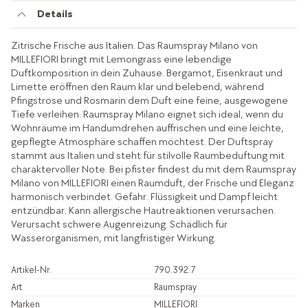
Details
Zitrische Frische aus Italien. Das Raumspray Milano von
MILLEFIORI bringt mit Lemongrass eine lebendige
Duftkomposition in dein Zuhause. Bergamot, Eisenkraut und
Limette eröffnen den Raum klar und belebend, während
Pfingstrose und Rosmarin dem Duft eine feine, ausgewogene
Tiefe verleihen. Raumspray Milano eignet sich ideal, wenn du
Wohnräume im Handumdrehen auffrischen und eine leichte,
gepflegte Atmosphäre schaffen möchtest. Der Duftspray
stammt aus Italien und steht für stilvolle Raumbeduftung mit
charaktervoller Note. Bei pfister findest du mit dem Raumspray
Milano von MILLEFIORI einen Raumduft, der Frische und Eleganz
harmonisch verbindet. Gefahr. Flüssigkeit und Dampf leicht
entzündbar. Kann allergische Hautreaktionen verursachen.
Verursacht schwere Augenreizung. Schädlich für
Wasserorganismen, mit langfristiger Wirkung.
Artikel-Nr.
790.392.7
Art
Raumspray
Marken
MILLEFIORI