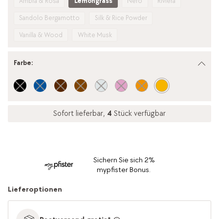
Ambra & Rosa
Lemongrass
Nero
Riviera
Sandolo Bergamotto
Silk & Rice Powder
Vanilla & Wood
White Musk
Farbe
:
Sofort lieferbar,
4
Stück verfügbar
Sichern Sie sich 2%
mypfister Bonus.
Lieferoptionen