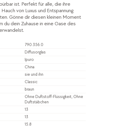
ürbar ist. Perfekt für alle, die ihre
 Hauch von Luxus und Entspannung
ten. Gönne dir diesen kleinen Moment
m du dein Zuhause in eine Oase des
erwandelst.
790.356.0
Diffusorglas
Ipuro
China
sie und ihn
Classic
braun
Ohne Duftstoff-Flüssigkeit, Ohne
Duftstäbchen
13
13
15.8