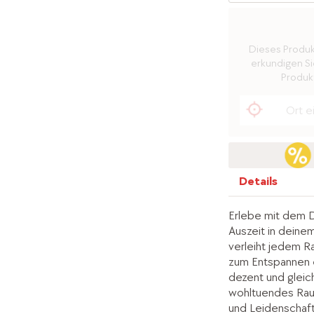
Dieses Produkt 
erkundigen Sie
Produkt
Details
Erlebe mit dem D
Auszeit in deine
verleiht jedem 
zum Entspannen e
dezent und gleic
wohltuendes Raum
und Leidenschaft