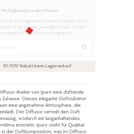
Verfügbarkeit in den Filialen
ist in den folgenden Filialen erhältlich. Bitte
 sich vorab bei der jeweiligen Filiale, ob das
 ausgestellt und sofort verfügbar ist.
30-70%* Rabatt beim Lagerverkauf
iffusor Atelier von Ipuro eine duftende
m Zuhause. Dieses elegante Duftzubehör
Raum eine angenehme Atmosphäre, die
inlädt. Der Diffusor verteilt den Duft
hmässig, wodurch ein langanhaltendes,
klima entsteht. Ipuro steht für Qualität
 in der Duftkomposition, was im Diffusor