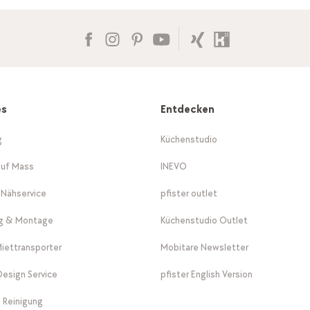
es
Entdecken
g
Küchenstudio
auf Mass
INEVO
-Nähservice
pfister outlet
ng & Montage
Küchenstudio Outlet
Miettransporter
Mobitare Newsletter
 Design Service
pfister English Version
 Reinigung