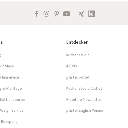
es
Entdecken
g
Küchenstudio
auf Mass
INEVO
-Nähservice
pfister outlet
ng & Montage
Küchenstudio Outlet
Miettransporter
Mobitare Newsletter
 Design Service
pfister English Version
 Reinigung