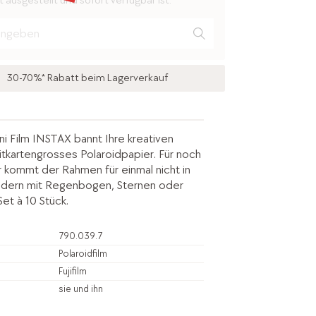
 ausgestellt und sofort verfügbar ist.
30-70%* Rabatt beim Lagerverkauf
ni Film INSTAX bannt Ihre kreativen
itkartengrosses Polaroidpapier. Für noch
 kommt der Rahmen für einmal nicht in
ndern mit Regenbogen, Sternen oder
et à 10 Stück.
790.039.7
Polaroidfilm
Fujifilm
sie und ihn