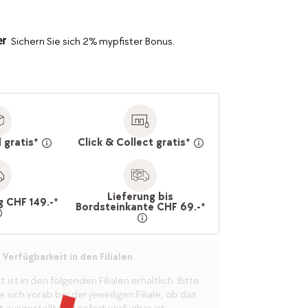
Sichern Sie sich 2% mypfister Bonus.
 gratis*
Click & Collect gratis*
Lieferung bis
g CHF 149.-*
Bordsteinkante CHF 69.-*
Verfügbarkeit in den Filialen
ist in den folgenden Filialen erhältlich. Bitte
 sich vorab bei der jeweiligen Filiale, ob das