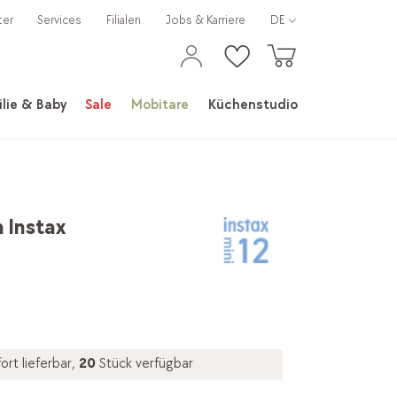
ter
Services
Filialen
Jobs & Karriere
DE
lie & Baby
Sale
Mobitare
Küchenstudio
m Instax
ort lieferbar,
20
Stück verfügbar