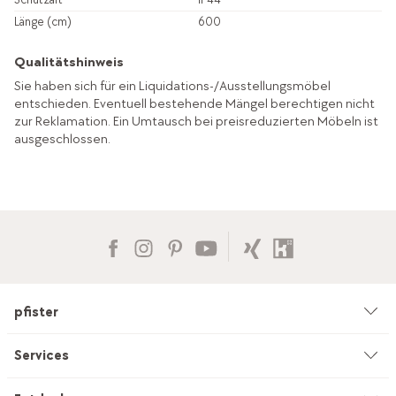
Länge (cm)
600
Qualitätshinweis
Sie haben sich für ein Liquidations-/Ausstellungsmöbel
entschieden. Eventuell bestehende Mängel berechtigen nicht
zur Reklamation. Ein Umtausch bei preisreduzierten Möbeln ist
ausgeschlossen.
pfister
Unternehmen
Services
Umwelt & Nachhaltigkeit
Beratung