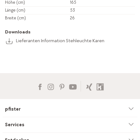
Höhe (cm)
165
Länge (cm)
53
Breite (cm)
26
Downloads
Lieferanten Information Stehleuchte Karen
pfister
Unternehmen
Services
Umwelt & Nachhaltigkeit
Beratung