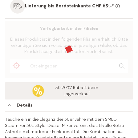
Lieferung bis Bordsteinkante CHF 69.-*
Verfügbarkeit in den Filialen
Dieses Produkt ist in den folgenden Filialen erhältlich. Bitte
erkundigen Sie sich vorab bei der jeweiligen Filiale, ob das
Produkt ausgestellt und sofort verfügbar ist.
30-70%* Rabatt beim
Lagerverkauf
Details
Tauche ein in die Eleganz der 50er Jahre mit dem SMEG
Stabmixer 50's Style. Dieser Mixer vereint die stilvolle Retro-
Ästhetik mit moderner Funktionalität. Die Kombination aus
hochwertigem Kunststoff und edlem Edelstahl sorgt für eine