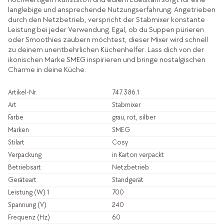
langlebige und ansprechende Nutzungserfahrung. Angetrieben
durch den Netzbetrieb, verspricht der Stabmixer konstante
Leistung bei jeder Verwendung. Egal, ob du Suppen pürieren
oder Smoothies zaubern möchtest, dieser Mixer wird schnell
zu deinem unentbehrlichen Küchenhelfer. Lass dich von der
ikonischen Marke SMEG inspirieren und bringe nostalgischen
Charme in deine Küche.
Artikel-Nr.
747.386.1
Art
Stabmixer
Farbe
grau, rot, silber
Marken
SMEG
Stilart
Cosy
Verpackung
in Karton verpackt
Betriebsart
Netzbetrieb
Geräteart
Standgerät
Leistung (W) 1
700
Spannung (V)
240
Frequenz (Hz)
60