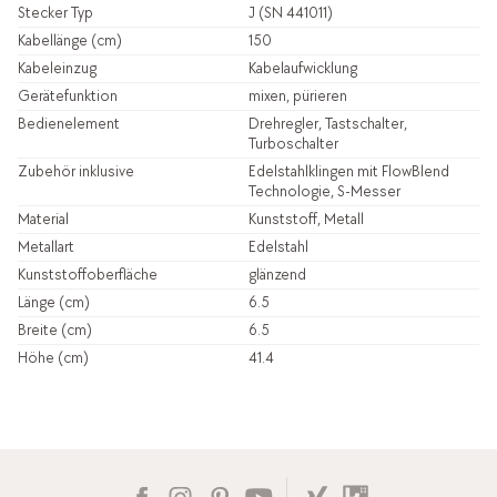
Stecker Typ
J (SN 441011)
Kabellänge (cm)
150
Kabeleinzug
Kabelaufwicklung
Gerätefunktion
mixen, pürieren
Bedienelement
Drehregler, Tastschalter,
Turboschalter
Zubehör inklusive
Edelstahlklingen mit FlowBlend
Technologie, S-Messer
Material
Kunststoff, Metall
Metallart
Edelstahl
Kunststoffoberfläche
glänzend
Länge (cm)
6.5
Breite (cm)
6.5
Höhe (cm)
41.4