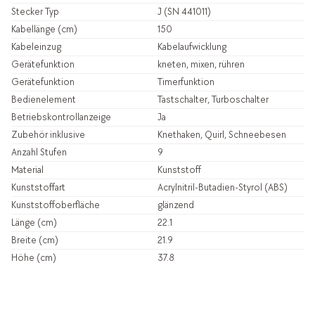
Stecker Typ
J (SN 441011)
Kabellänge (cm)
150
Kabeleinzug
Kabelaufwicklung
Gerätefunktion
kneten, mixen, rühren
Gerätefunktion
Timerfunktion
Bedienelement
Tastschalter, Turboschalter
Betriebskontrollanzeige
Ja
Zubehör inklusive
Knethaken, Quirl, Schneebesen
Anzahl Stufen
9
Material
Kunststoff
Kunststoffart
Acrylnitril-Butadien-Styrol (ABS)
Kunststoffoberfläche
glänzend
Länge (cm)
22.1
Breite (cm)
21.9
Höhe (cm)
37.8