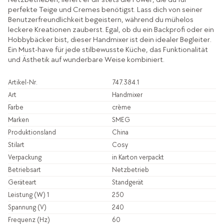
perfekte Teige und Cremes benötigst. Lass dich von seiner
Benutzerfreundlichkeit begeistern, während du mühelos
leckere Kreationen zauberst. Egal, ob du ein Backprofi oder ein
Hobbybäcker bist, dieser Handmixer ist dein idealer Begleiter.
Ein Must-have für jede stilbewusste Küche, das Funktionalität
und Ästhetik auf wunderbare Weise kombiniert.
Artikel-Nr.
747.384.1
Art
Handmixer
Farbe
crème
Marken
SMEG
Produktionsland
China
Stilart
Cosy
Verpackung
in Karton verpackt
Betriebsart
Netzbetrieb
Geräteart
Standgerät
Leistung (W) 1
250
Spannung (V)
240
Frequenz (Hz)
60