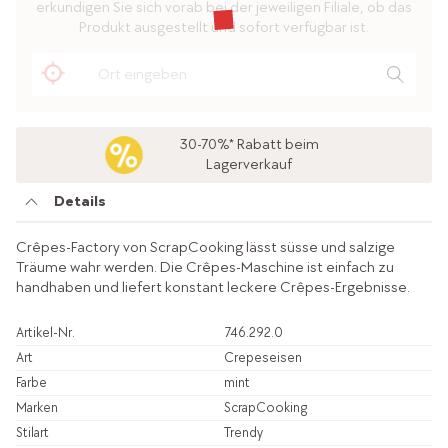
erkundigen Sie sich vorab bei der jeweiligen Filiale, ob das
Produkt ausgestellt und sofort verfügbar ist.
30-70%* Rabatt beim
Lagerverkauf
Details
Crêpes-Factory von ScrapCooking lässt süsse und salzige
Träume wahr werden. Die Crêpes-Maschine ist einfach zu
handhaben und liefert konstant leckere Crêpes-Ergebnisse.
Artikel-Nr.
746.292.0
Art
Crepeseisen
Farbe
mint
Marken
ScrapCooking
Stilart
Trendy