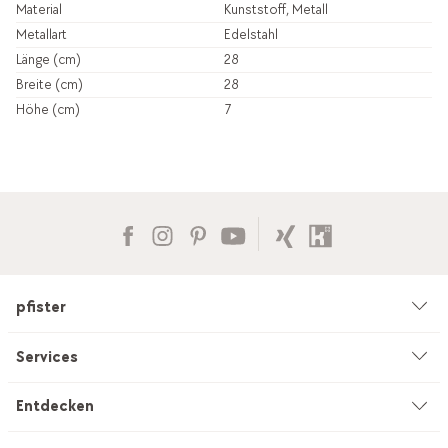
Material
Kunststoff, Metall
Metallart
Edelstahl
Länge (cm)
28
Breite (cm)
28
Höhe (cm)
7
pfister
Unternehmen
Services
Umwelt & Nachhaltigkeit
Beratung
Entdecken
Kataloge & Werbemittel
Service auf Mass