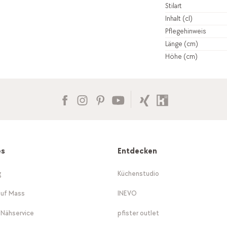
Stilart
Inhalt (cl)
Pflegehinweis
Länge (cm)
Höhe (cm)
es
Entdecken
g
Küchenstudio
auf Mass
INEVO
-Nähservice
pfister outlet