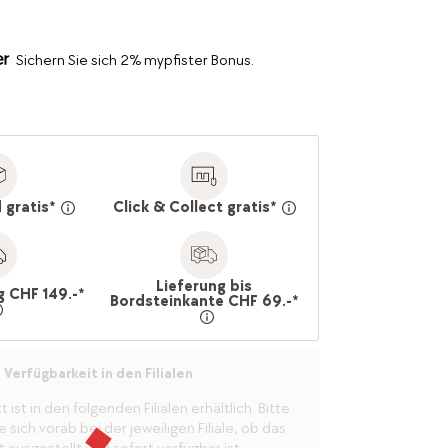
Sichern Sie sich 2% mypfister Bonus.
 gratis*
Click & Collect gratis*
Lieferung bis
g CHF 149.-*
Bordsteinkante CHF 69.-*
Verfügbarkeit in den Filialen
ist in den folgenden Filialen erhältlich. Bitte
 sich vorab bei der jeweiligen Filiale, ob das