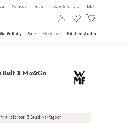
ter
Services
Filialen
Jobs & Karriere
DE
lie & Baby
Sale
Mobitare
Küchenstudio
e Kult X Mix&Go
fort lieferbar,
3
Stück verfügbar