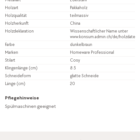
Holzart
Pakkaholz
Holzqualität
teilmassiv
Holzherkunft
China
Holzdeklaration
Wissenschaftlicher Name unter
www.konsum.admin.ch/de/holzdatenb
Farbe
dunkelbraun
Marken
Homeware Professional
Stilart
Cosy
Klingenlänge (cm)
8.5
Schneideform
glatte Schneide
Länge (cm)
20
Pflegehinweise
Spülmaschinen geeignet