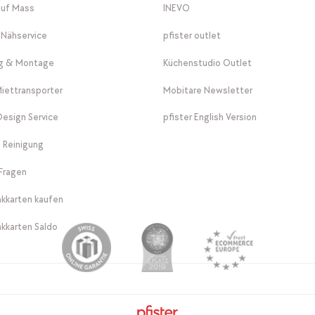
auf Mass
INEVO
-Nähservice
pfister outlet
ng & Montage
Küchenstudio Outlet
Miettransporter
Mobitare Newsletter
 Design Service
pfister English Version
 Reinigung
Fragen
kkarten kaufen
kkarten Saldo