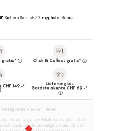
Sichern Sie sich 2% mypfister Bonus.
 gratis*
Click & Collect gratis*
Lieferung bis
g CHF 149.-*
Bordsteinkante CHF 69.-*
Verfügbarkeit in den Filialen
ist in den folgenden Filialen erhältlich. Bitte
 sich vorab bei der jeweiligen Filiale, ob das