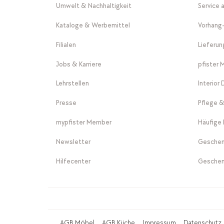
Umwelt & Nachhaltigkeit
Service 
Kataloge & Werbemittel
Vorhang
Filialen
Lieferu
Jobs & Karriere
pfister 
Lehrstellen
Interior
Presse
Pflege &
mypfister Member
Häufige 
Newsletter
Geschen
Hilfecenter
Geschen
AGB Möbel
AGB Küche
Impressum
Datenschutz