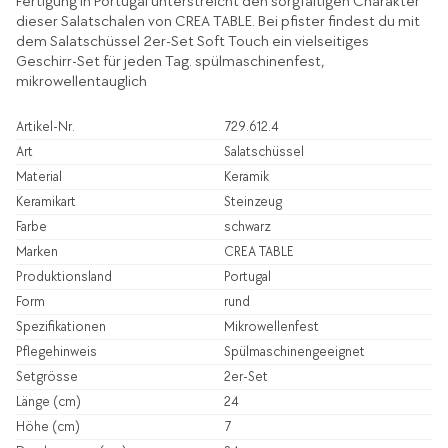
Fertigung in Portugal unterstreicht den sorgfältigen Charakter
dieser Salatschalen von CREA TABLE. Bei pfister findest du mit
dem Salatschüssel 2er-Set Soft Touch ein vielseitiges
Geschirr-Set für jeden Tag. spülmaschinenfest,
mikrowellentauglich
Artikel-Nr.
729.612.4
Art
Salatschüssel
Material
Keramik
Keramikart
Steinzeug
Farbe
schwarz
Marken
CREA TABLE
Produktionsland
Portugal
Form
rund
Spezifikationen
Mikrowellenfest
Pflegehinweis
Spülmaschinengeeignet
Setgrösse
2er-Set
Länge (cm)
24
Höhe (cm)
7