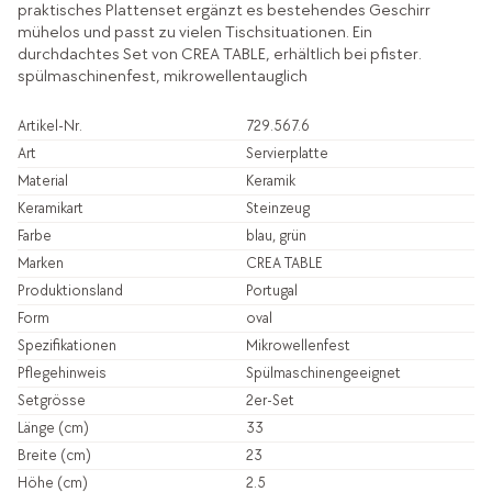
praktisches Plattenset ergänzt es bestehendes Geschirr
mühelos und passt zu vielen Tischsituationen. Ein
durchdachtes Set von CREA TABLE, erhältlich bei pfister.
spülmaschinenfest, mikrowellentauglich
Artikel-Nr.
729.567.6
Art
Servierplatte
Material
Keramik
Keramikart
Steinzeug
Farbe
blau, grün
Marken
CREA TABLE
Produktionsland
Portugal
Form
oval
Spezifikationen
Mikrowellenfest
Pflegehinweis
Spülmaschinengeeignet
Setgrösse
2er-Set
Länge (cm)
33
Breite (cm)
23
Höhe (cm)
2.5