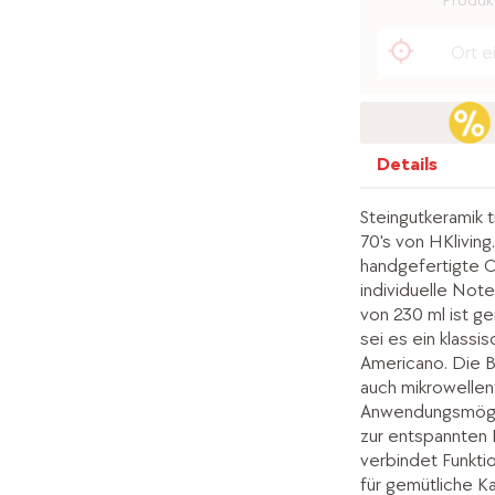
Produkt
Details
Steingutkeramik t
70's von HKliving
handgefertigte O
individuelle Not
von 230 ml ist ge
sei es ein klass
Americano. Die B
auch mikrowellen
Anwendungsmöglic
zur entspannten 
verbindet Funkti
für gemütliche K