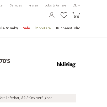
ter
Services
Filialen
Jobs & Karriere
DE
lie & Baby
Sale
Mobitare
Küchenstudio
70'S
ort lieferbar,
22
Stück verfügbar