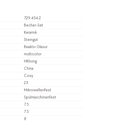
729.454.2
Becher-Set
Keramik
Steingut
Reaktiv Glasur
multicolor
HKliving
China
Cosy
23
Mikrowellenfest
Spülmaschinenfest
7.5
7.5
8