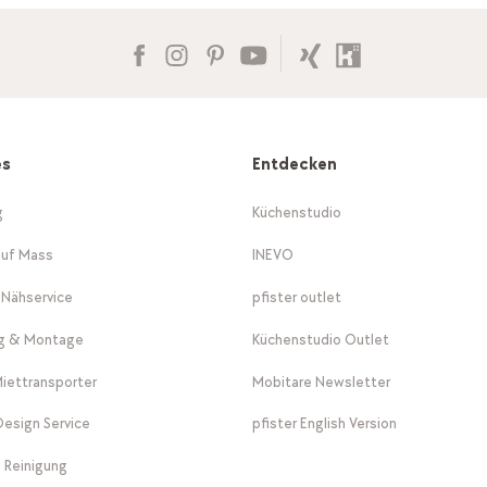
es
Entdecken
g
Küchenstudio
auf Mass
INEVO
-Nähservice
pfister outlet
ng & Montage
Küchenstudio Outlet
Miettransporter
Mobitare Newsletter
 Design Service
pfister English Version
 Reinigung