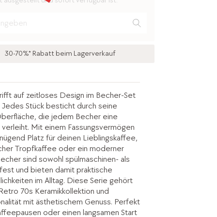
 ausgestellt und sofort verfügbar ist.
30-70%* Rabatt beim Lagerverkauf
rifft auf zeitloses Design im Becher-Set
. Jedes Stück besticht durch seine
berfläche, die jedem Becher eine
e verleiht. Mit einem Fassungsvermögen
nügend Platz für deinen Lieblingskaffee,
ischer Tropfkaffee oder ein moderner
echer sind sowohl spülmaschinen- als
fest und bieten damit praktische
hkeiten im Alltag. Diese Serie gehört
Retro 70s Keramikkollektion und
onalität mit ästhetischem Genuss. Perfekt
affeepausen oder einen langsamen Start