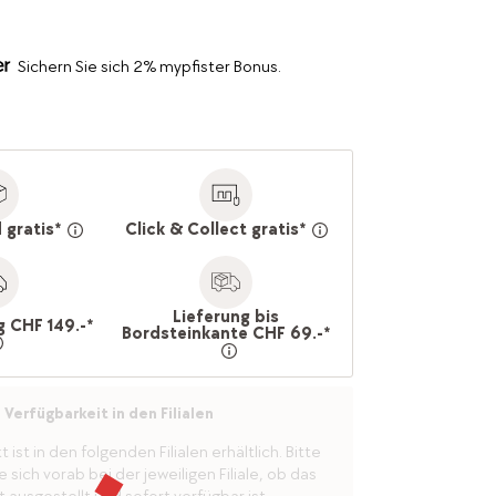
Sichern Sie sich 2% mypfister Bonus.
 gratis*
Click & Collect gratis*
Lieferung bis
g CHF 149.-*
Bordsteinkante CHF 69.-*
Verfügbarkeit in den Filialen
ist in den folgenden Filialen erhältlich. Bitte
 sich vorab bei der jeweiligen Filiale, ob das