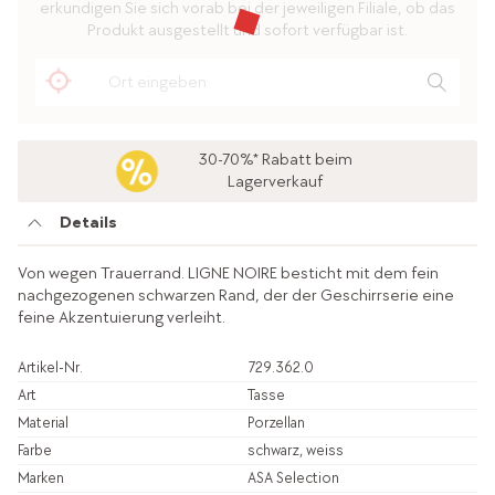
erkundigen Sie sich vorab bei der jeweiligen Filiale, ob das
Produkt ausgestellt und sofort verfügbar ist.
30-70%* Rabatt beim
Lagerverkauf
Details
Von wegen Trauerrand. LIGNE NOIRE besticht mit dem fein
nachgezogenen schwarzen Rand, der der Geschirrserie eine
feine Akzentuierung verleiht.
Artikel-Nr.
729.362.0
Art
Tasse
Material
Porzellan
Farbe
schwarz, weiss
Marken
ASA Selection