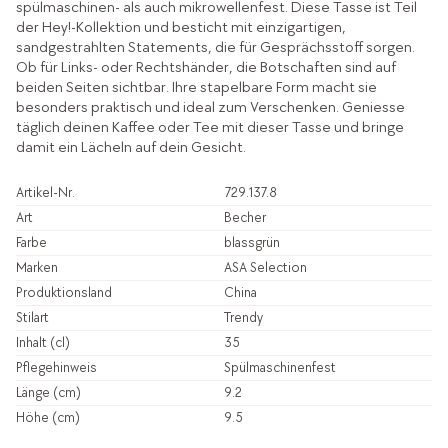
spülmaschinen- als auch mikrowellenfest. Diese Tasse ist Teil
der Hey!-Kollektion und besticht mit einzigartigen,
sandgestrahlten Statements, die für Gesprächsstoff sorgen.
Ob für Links- oder Rechtshänder, die Botschaften sind auf
beiden Seiten sichtbar. Ihre stapelbare Form macht sie
besonders praktisch und ideal zum Verschenken. Geniesse
täglich deinen Kaffee oder Tee mit dieser Tasse und bringe
damit ein Lächeln auf dein Gesicht.
Artikel-Nr.
729.137.8
Art
Becher
Farbe
blassgrün
Marken
ASA Selection
Produktionsland
China
Stilart
Trendy
Inhalt (cl)
35
Pflegehinweis
Spülmaschinenfest
Länge (cm)
9.2
Höhe (cm)
9.5