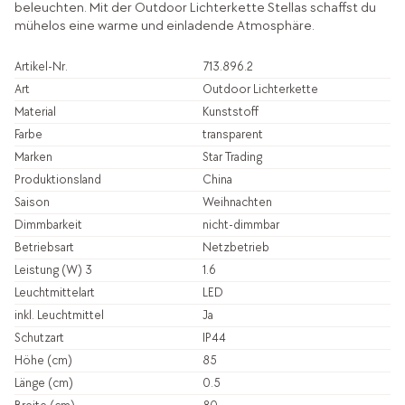
beleuchten. Mit der Outdoor Lichterkette Stellas schaffst du
mühelos eine warme und einladende Atmosphäre.
Artikel-Nr.
713.896.2
Art
Outdoor Lichterkette
Material
Kunststoff
Farbe
transparent
Marken
Star Trading
Produktionsland
China
Saison
Weihnachten
Dimmbarkeit
nicht-dimmbar
Betriebsart
Netzbetrieb
Leistung (W) 3
1.6
Leuchtmittelart
LED
inkl. Leuchtmittel
Ja
Schutzart
IP44
Höhe (cm)
85
Länge (cm)
0.5