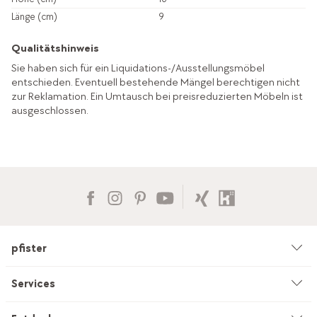
Länge (cm)
9
Qualitätshinweis
Sie haben sich für ein Liquidations-/Ausstellungsmöbel
entschieden. Eventuell bestehende Mängel berechtigen nicht
zur Reklamation. Ein Umtausch bei preisreduzierten Möbeln ist
ausgeschlossen.
pfister
Unternehmen
Services
Umwelt & Nachhaltigkeit
Beratung