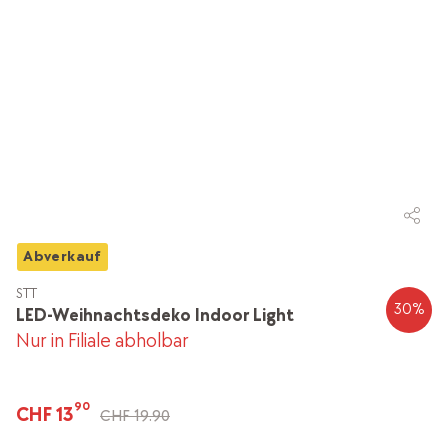
Abverkauf
STT
30
%
LED-Weihnachtsdeko Indoor Light
Nur in Filiale abholbar
90
CHF 13
CHF 19.90