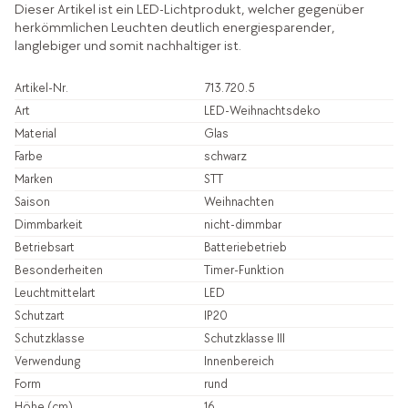
Dieser Artikel ist ein LED-Lichtprodukt, welcher gegenüber
herkömmlichen Leuchten deutlich energiesparender,
langlebiger und somit nachhaltiger ist.
Artikel-Nr.
713.720.5
Art
LED-Weihnachtsdeko
Material
Glas
Farbe
schwarz
Marken
STT
Saison
Weihnachten
Dimmbarkeit
nicht-dimmbar
Betriebsart
Batteriebetrieb
Besonderheiten
Timer-Funktion
Leuchtmittelart
LED
Schutzart
IP20
Schutzklasse
Schutzklasse III
Verwendung
Innenbereich
Form
rund
Höhe (cm)
16