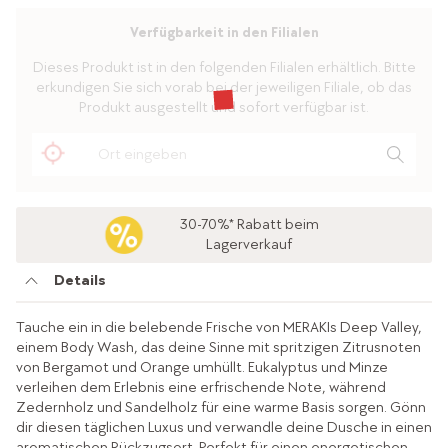
Verfügbarkeit in den Filialen
Dieses Produkt ist in den folgenden Filialen erhältlich. Bitte
erkundigen Sie sich vorab bei der jeweiligen Filiale, ob das
Produkt ausgestellt und sofort verfügbar ist.
30-70%* Rabatt beim
Lagerverkauf
Details
Tauche ein in die belebende Frische von MERAKIs Deep Valley,
einem Body Wash, das deine Sinne mit spritzigen Zitrusnoten
von Bergamot und Orange umhüllt. Eukalyptus und Minze
verleihen dem Erlebnis eine erfrischende Note, während
Zedernholz und Sandelholz für eine warme Basis sorgen. Gönn
dir diesen täglichen Luxus und verwandle deine Dusche in einen
aromatischen Rückzugsort. Perfekt für einen energetischen