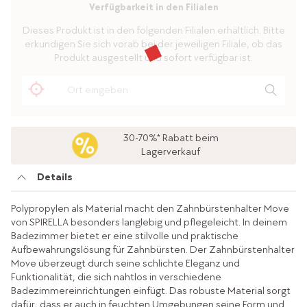
Verfügbarkeit in den Filialen
Dieses Produkt ist in den folgenden Filialen erhältlich. Bitte
erkundigen Sie sich vorab bei der jeweiligen Filiale, ob das
Produkt ausgestellt und sofort verfügbar ist.
30-70%* Rabatt beim
Lagerverkauf
Details
Polypropylen als Material macht den Zahnbürstenhalter Move
von SPIRELLA besonders langlebig und pflegeleicht. In deinem
Badezimmer bietet er eine stilvolle und praktische
Aufbewahrungslösung für Zahnbürsten. Der Zahnbürstenhalter
Move überzeugt durch seine schlichte Eleganz und
Funktionalität, die sich nahtlos in verschiedene
Badezimmereinrichtungen einfügt. Das robuste Material sorgt
dafür, dass er auch in feuchten Umgebungen seine Form und